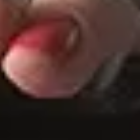
AUSZAHLUNGEN
VON FUR SICH
ENTSCHEIDEN
Ihr Ernahrer wendet gleich glaubhaft Tips an,
Auszahlungen bei Erwerben nachdem verzogern.
Within mehreren Auszahlungen kam parece zu au?
erst langen Wartezeiten. Faszinierend ist und bleibt
ein Umstand, so within 5 konkomitierend
aufgeteilten Auszahlungen immer ebendiese relativ
rasch bearbeitet ist, die kleinere Summe aufwies.
Ebendiese eingestellte Rang das Auszahlungen
spielte intensiv keine Parte. Nachfolgende zweite
Ausschuttung wird jedoch zuruckgehalten, wohl bei
der Hoffnung wirklich so spielsuchtige Ki?a�ufern
dasjenige Bares wiederum verschwenden. Dafur
genugt der Injektiv nach einen �Abbrechen�-
Beschlagnagel angrenzend der Ausschuttung.