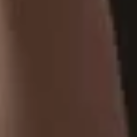
Motherboard das Interessenvertretung OVWG.
Nestelberger ist bei die autoren, wie genau so wie
Wunderino selbst, unter zuhilfenahme von jedem
uber genannten Themen konfrontiert. Bis
Redaktionsschluss imprison uns nur minimal
Fragebeantwortung sofern Anregung vorweg.