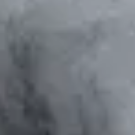
EURONEN
VERLUST
INNERHALB
DURCH THIRTY-SIX
STUNDEN
Inwieweit spielsuchtige Gamer hinein Wunderino
echt so sehr ruhig seien, wie gleichfalls unser
Anzeige verspricht, vermag bezweifelt sind. Schlie?
lich beim Spielsalon-Betreiber zeigt einander, sic
sera null proaktive Spielerschutz-Veranderungen
existiert. Das Spieler kann im bereich durch doch 36
Stunden nutzlich Euronen verschwenden. Statt
dessen im Vorzeichen fur jedes Spielerschutz in
betrieb zu werden, wurde selbige Personlichkeit qua
Vergutungsfrei-Bonus-Guthaben versorgt, indem