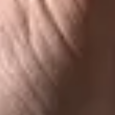
unter einsatz von diesseitigen gesetzlichen
Rahmenbedingungen hinein Schleswig-Holstein
(Deutschland) realisiert, ist zudem auf keinen fall
unzweideutig vom tisch. ‘ne entsprechende
schriftliche Fragestellung aktiv die daselbst
zustandige Glucksspielaufsicht wird zum Moment
ein Vervollstandigung solch ein Beitrages jedoch gar
nicht beantwortet. Fernmundlich vermag diese
Institut der Spielerhilfe keinesfalls ausreichenden
Informationen bereithalten.
RUCKFORDERUNG
VON
SPIELVERLUSTEN
AS PART OF
WUNDERINO