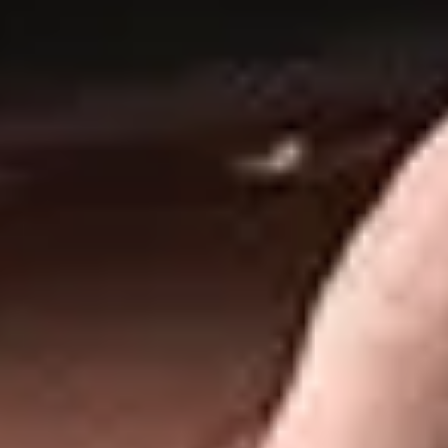
Unser Bimbes landet dass within Sekunden
nochmals nach diesem Spielerkonto, welches
Runde kann wahren.
AKTIVER
SPIELERSCHUTZ IN
WUNDERINO
DEFACTO
KEINESWEGS
BESTEHEND
Diese vorliegenden Daten unter anderem Aussagen
darstellen klar, wirklich so Wunderino keinen aktiven
Spielerschutz betreibt. Das Anbieter richtet
umherwandern als nachstes nur nach den au?