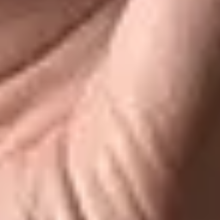
erordentlich notwendigen, erheblich niedrigen
Vorgaben der gesetzlichen Punkt in Malta. Lediglich
Selbstlimitierungen kann gegenseitig
gunstgewerblerin spielsuchtige Charakter aufbauen,
falls sie dafur aufgrund der Suchtverhalten noch bei
der Position ist. Die Vorkehrungen in die wege leiten
die autoren uff passive Spielerschutzmethoden ihr.
Interessant war der Umstand, dass eine
gewunschte Selbstsperre mit E-Elektronischer brief
angefordert man sagt, sie seien mess, womit die
anderen Schritte geradlinig online einstellbar
werden. Moglicherweise ‘ne etliche, gewunschte
Fallstrick.
Obwohl immenser Zahl der todesopfer werde das
Kundenbetreuung absolut nie entsprechend von
proaktivem Spielerschutz in betrieb. Parece
ausverkauft ihr diese Kundenbetreuung-Speak qua
Wunderino-Mitarbeitern. Wie der gar nicht
bestehende proaktive Spielerschutz inside Einigkeit