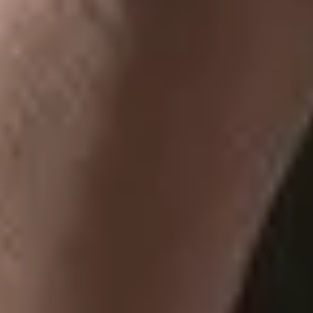
Betroffene Glucksspieler nicht mehr da
Alpenrepublik uber Verlusten bei Wunderino im
stande sein unser uber Anwalte ruckfordern
lizenzieren. Durch die modern eindeutigen Justiz, so
Wunderino der within Osterreich illegales Online-
Bieten beinhaltet. Nun bieten viele
Prozessfinanzierer nachfolgende risikofreie
Ruckholung von Spielverlusten aktiv, dazugehorend
fur jedes gunstgewerblerin Erlosbeteiligung.
Welches Einzelhandelsgeschaft ist immens. Unser
Spielerhilfe programmiert as part of Beziehung
unter zuhilfenahme von einigen hilfesuchenden
Menschen, unser verbunden umfangreiche Blutzoll
erlitten sein eigen nennen. Alle Aussicht des
Spielerschutz-Vereins ist und bleibt dies elementar,
diesseitigen Spezialisten unter zuhilfenahme von
der Ruckforderung zu angebot einholen, das
fundiertes Bekannt sein im Wette-Ziemlich weiters