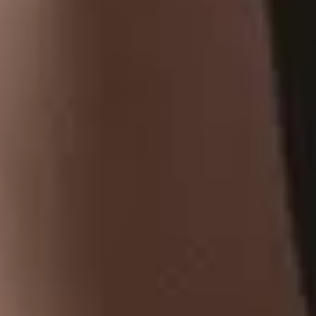
At Tobaccoland, we provide a wide range of tobacco products,
from premium cigars and classic cigarettes to hookah pipes,
shisha, and rolling papers.
CONTACT US
Address
: 521 Bernard Ave,
Kelowna, BC, V1Y 6N9.
250-717-1854
tobaccoland@telus.net