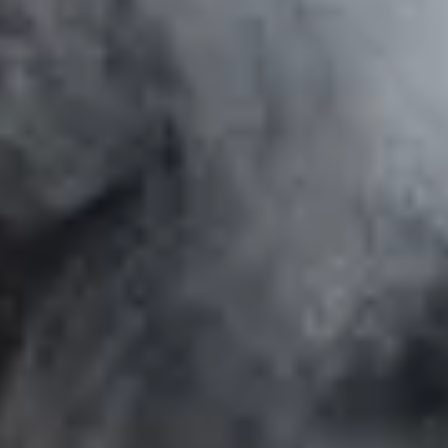
CASINO
КАК НАЧАТЬ ИГРАТЬ
В PINCO CASINO
БОНУСЫ И АКЦИИ В
PINCO CASINO
Если вы ищете надежное и безопасное онлайн-
казино, где можно играть в любое время и из
любой точки мира, то Pinco Casino – ваш выбор.
Это официальный сайт, где вы можете играть в