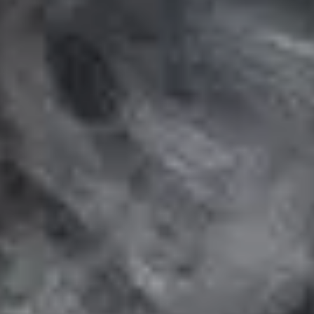
различные игры, включая слоты, карточные игры и
рулетку.
Pinco Casino – это место, где вы можете
насладиться игрой и получать призы, не покидая
свой дом. Мы предлагаем вам широкий выбор
игр, включая классические и новые, чтобы вы
могли найти то, что вам понравится.
Наш сайт обеспечивает безопасность и
конфиденциальность вашей информации,
поэтому вы можете быть уверены в том, что ваше
игровое время будет безопасным и комфортным.
Если вы ищете играть в онлайн-казино, то Pinco
Casino – ваш выбор. Мы предлагаем вам широкий
выбор игр, безопасность и конфиденциальность
вашей информации.
Начните играть сейчас и насладьтесь игрой в
Pinco Casino!