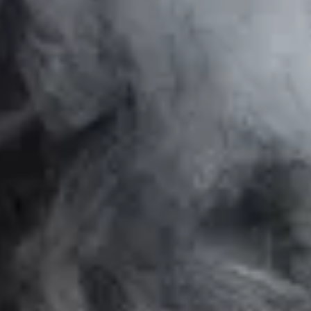
NELLE SPIELBA
H
LINE CASINOS SIND
ACHT, DIE DIE ECH
 MEIDEN WOLLEN.
r Erfahrung in echten Spielbanken, denken, dass Online-Angebote
n eine Art “light”-Version, die echten Nervenkitzel vermissen läs
äusch der Spielautomaten, das Klappern der Chips, das Murmeln d
aming-Bereich komplett. Moderne Online-Casinos haben massiv in 
hrung. Sie streamen echte Tische und Dealer direkt auf Ihren Bi
nt von einem einfachen Computerspiel.