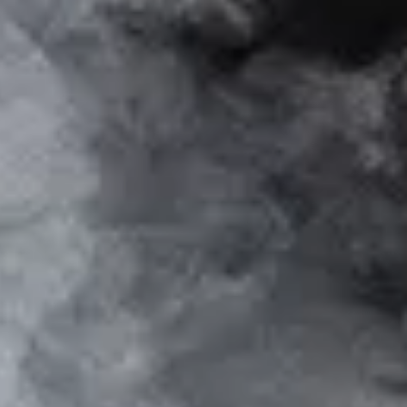
PIN CASINO
KEN IM
:
EN