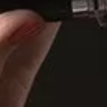
ahlengenerators ist das Fundament des
SIND NUR EINE
 UND IHR GELD
ss diese Angebote nur dazu dienen, neue Kunden
 Das ist eine verständliche Sorge, wenn man
aming-Marktes sind, und sie können tatsächlich
us muss oft 25- bis 35-mal umgesetzt werden,
gesamt 2.500 bis 3.500 Euro im Casino
 Spieler unterschätzen. Freispiele haben oft
nfach so bekommt, sondern man muss mit ihm