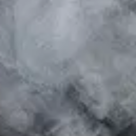
LIGHTERS
SNUFF
MARCH 25, 2026
RINGOSPIN CASINO
GLÜCKSSPIELS
GEGEN TRADIT
VERGLEICH
GLÜCKSSPI
RINGOSPI