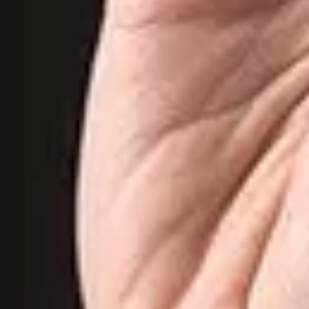
spielen und gewinnen.
ABER: Diese Bedingungen sind nicht dazu gedac
verschenkt. Ohne solche Bedingungen würde je
tragbar. Wenn Sie sich für einen Bonus entsc
zur Erfüllung der Anforderungen beitragen, ge
einem Bruchteil (wie z.B. Tischspiele).
Die Realität ist, dass ein gut gewählter Bonus
erhöht. Betrachten Sie es als eine Art “Gesche
Bankroll zu vergrößern und verschiedene Spiele
Gefühl zu haben, getäuscht worden zu sein. Wi
einsetzen muss.
Hier sind einige Punkte, die Sie bei Boni beach
* **Umsatzanforderungen:** Wie oft muss de
* **Spielbeschränkungen:** Welche Spiele zä
* **Zeitlimits:** Wie viel Zeit haben Sie, um d
* **Maximale Auszahlung:** Gibt es eine Ober
Die Wahl des richtigen Bonus hängt von Ihrer 
Slots angerechnet werden, ideal. Bevorzugen Si