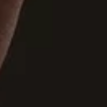
len, dass das Casino nicht einfach Geld
n. Das wäre für kein Casino wirtschaftlich
iche maximale Auszahlungen und welche Spiele
rderungen bei (wie oft Slots), andere nur mit
inne geben kann, indem er Ihr Startkapital
rantie für Gewinne, aber eine Chance, Ihre
 Spielerfahrung zu verbessern, ohne jemals das
n Bonus ist ein Werkzeug, das man klug
?
en?
ebote oder Bonusguthaben, die zu 100% auf
iese Spiele berücksichtigen.