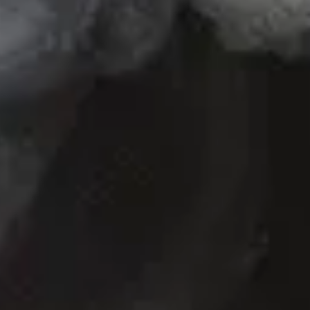
sen nicht reisen, sich kleiden oder an
er als in jeder physischen Spielbank. Von
lette von Tischspielen und innovativen neuen
ren landbasierten Gegenstücken. Das bedeutet,
 schlichtweg überholt. Sie bieten eine andere,
die Ihnen eine Plattform wie Ringospin Casino
ine Schwäche, sondern eine Stärke.
terangelegenheit ist, hat die Entwicklung
 der Benutzeroberflächen zeigen, dass hier an
tformen bieten oft bessere Werkzeuge zur
Spielbank schwieriger zu steuern ist. Es ist
T DER ZUFALL
ACHTEILIGEN.