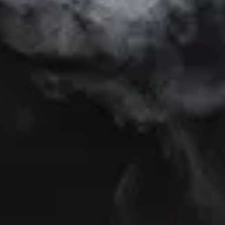
TRADITIO
VERGLEIC
MYTHOS 1: ON
ANFÄNGER GED
ERFAHRUNGEN
Viele Spieler, besonders jene mit langjährige
oberflächliche Kopie darstellen. Sie sehen dari
physischen Spielbank einzigartig ist. Das Ger
Vorstellung ignoriert die Entwicklungen im iG
zum Beispiel bieten eine fast identische Erfa
anderen Spielern chatten. Das ist weit entfer