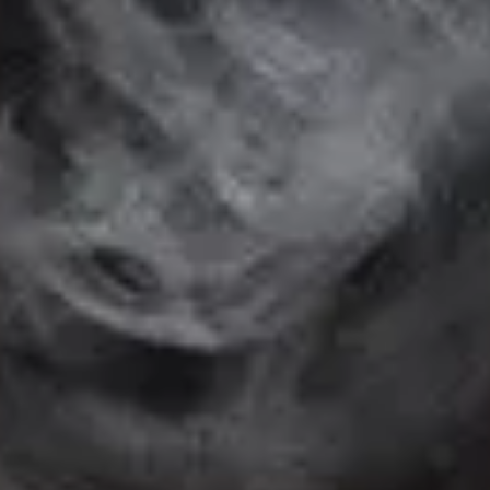
hkeit und Zugänglichkeit, die Online-Plattformen bieten. Sie müs
spielen, jederzeit. Und die Auswahl an Spielen? Oftmals weit größ
ichen RTP-Werten und Volatilitäten bis hin zu einer breiten Pa
eturn to Player) ist bei vielen Online-Slots oft höher als bei ih
e Idee, dass Online-Casinos nur “billige” Alternativen sind, ist
sich stetig weiterentwickelt. Denken Sie an die Möglichkeiten, 
 Roulette haben, ohne das Haus verlassen zu müssen. Das ist ke
er noch immer glaubt, dass Online-Glücksspiel eine reine Compu
die Einführung von VR-Erlebnissen und die ständige Verbesserung
wird. Und was ist mit der Kontrolle über Ihr Spiel? Online-Plat
stausschluss-Optionen. Das ist etwas, das in einer traditionellen 
ino niemals machen sollten
 ONLINE-CASINOS IS
 UM SPIELER ZU BEN