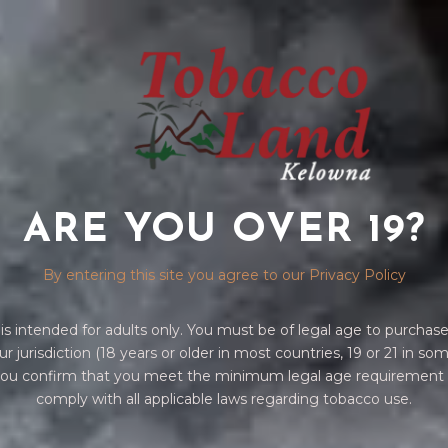
ARTON
ALLO
CIGARETTES
VAPES
MY ACCOUNT
ABOUT U
ACK
STLTH
LLING TOBACCO
DRAGGG
IES
VUSE
ARTON
ALLO
ES
VUSE GO
ACK
STLTH
VEEV ONE
LLING TOBACCO
DRAGGG
ARE YOU OVER 19?
VEEV NOW
IES
VUSE
IQOS
ES
VUSE GO
By entering this site you agree to our Privacy Policy
VEEV ONE
TOBACCOLAND.CA
is intended for adults only. You must be of legal age to purcha
VEEV NOW
r jurisdiction (18 years or older in most countries, 19 or 21 in so
IQOS
you confirm that you meet the minimum legal age requirement
comply with all applicable laws regarding tobacco use.