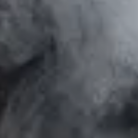
SPELAANBOD UIT
MET YGGDRASIL
SPELLEN
GladiatorsBet Casino heeft aangekondigd dat het
een samenwerking is aangegaan met de
gerenommeerde spelprovider Yggdrasil. Deze
nieuwe alliantie zal het al indrukwekkende
spelaanbod van het casino, dat momenteel meer
dan 13.000 spellen telt, verder verrijken met de
innovatieve titels van Yggdrasil. De toevoeging van
deze populaire spellen is een strategische zet om
de spelerservaring te verbeteren en nieuwe spelers
aan te trekken.
De samenwerking benadrukt de ambitie van
GladiatorsBet om een toonaangevend platform te
zijn in de iGaming sector. Yggdrasil staat bekend om
zijn hoogwaardige spellen met unieke features en