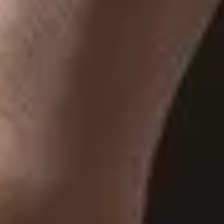
Verwerkingstijden voor crypto en e-wallets zijn
doorgaans 0-48 uur. Creditcards duren ook 0-48
uur. Bankoverschrijvingen duren 2-3 werkdagen.
GladiatorsBet ondersteunt diverse fiat valuta’s,
waaronder EUR, USD, GBP, AUD, en vele andere,
wat de internationale toegankelijkheid verhoogt.
SPELAANBOD EN
LICENTIËRING
Met meer dan 13.000 casinospellen, afkomstig van
meer dan 70 software providers, biedt GladiatorsBet
een ongeëvenaard speelbereik. De portfolio omvat
grote namen zoals Evolution, NetEnt, en Pragmatic
Play, naast gespecialiseerde studio’s. De spellen zijn
onderverdeeld in categorieën zoals Video Slots,
Tafelspellen, Live Casino, en Crash Games.
Het Live Casino wordt aangedreven door providers