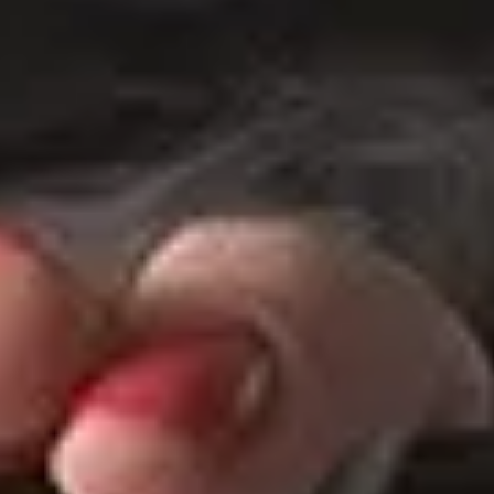
niche sportmarkten, esports en interactieve
spelervaringen toe te voegen, richt het platform
zich op uiteenlopende demografische groepen
binnen de iGaming markt.
Het casino biedt een uitgebreid promotioneel
pakket. Nieuwe gebruikers worden verwelkomd
met significante matchpercentages en gratis spins.
De aanbiedingen zijn opgesplitst in specifieke
pakketten voor casino, sport en crypto.
WELKOMSTPAKKETTEN EN LOPENDE
PROMOTIES
Welkomst Casino Pakket:
350% over 3
stortingen tot €/$2000, met 1000 gratis spins. De
eerste storting biedt 125% tot €/$750 plus 250 spins.
De tweede storting 100% tot €/$750 plus 250 spins.
De derde storting 125% tot €/$500 plus 500 spins.
Welkomst Sport Bonus:
100% tot €/$100.