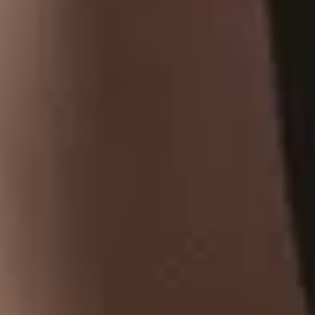
At Tobaccoland, we provide a wide range of tobacco products,
from premium cigars and classic cigarettes to hookah pipes,
shisha, and rolling papers.
CONTACT US
Address
: 521 Bernard Ave,
Kelowna, BC, V1Y 6N9.
250-717-1854
tobaccoland@telus.net