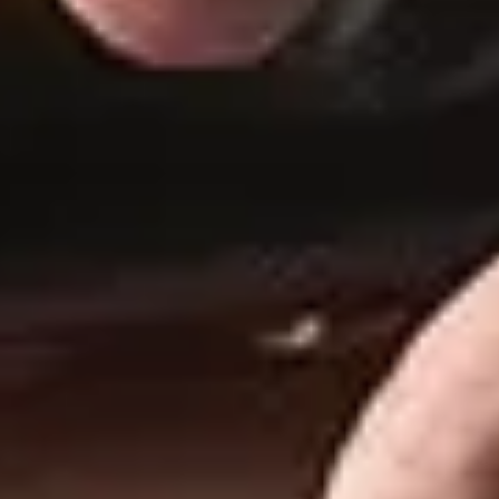
Welkomst Crypto Combo:
150% tot 1 BTC met
150 gratis spins.
Welkomst Sport Freebet:
Een €/$25 Freebet.
De welkomstbonus voor het casino heeft een
omzetvereiste van 30x tot 40x op storting en
bonus, plus winsten van gratis spins. Bonusfondsen
zijn 30 dagen geldig; gratis spins 7 dagen na
activatie. De sportbonus vereist 6x omzet op odds
van 1.7 of hoger binnen 30 dagen.
GladiatorsBet onderhoudt een actief schema van
wekelijkse promoties. Deze omvatten Maandag
Reload Bonussen, Dinsdag Free Spins, Woensdag
Dubbel Plezier (Live Casino bonus en spins),
Donderdag Live Casino Cashback, Vrijdag en
Zondag Free Spins, en Zaterdag Live Actie reload
bonussen. Ook zijn er midweekse en weekend sport
reload bonussen beschikbaar. Extra sportsbook
features zoals een Accumulator Boost en Bet