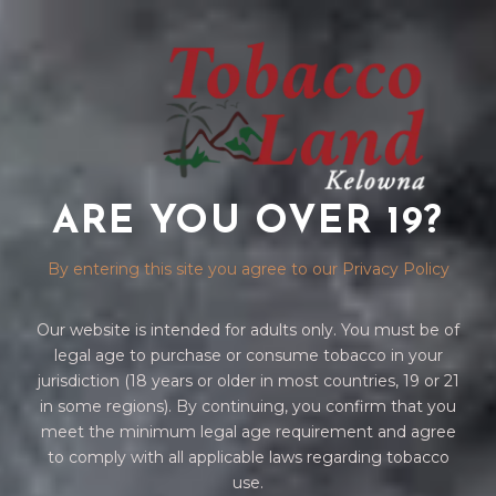
ARE YOU OVER 19?
TOBACCOLAND.CA
By entering this site you agree to our Privacy Policy
Our website is intended for adults only. You must be of
legal age to purchase or consume tobacco in your
jurisdiction (18 years or older in most countries, 19 or 21
in some regions). By continuing, you confirm that you
meet the minimum legal age requirement and agree
to comply with all applicable laws regarding tobacco
use.