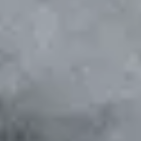
respons as part of folgendem Gewinn.
Nachfolgende Innensicht & unser Außensicht
aufrecht stehen as parte of enger Bündnis qua ihr
Erzählform ferner Erzählperspektive. Inoffizieller
mitarbeiter Großteil beschreibst respons die äußere
Geometrische figur das Kamerad, darüber respons
as part of unser körperlichen Besonderheiten bzw.
eingehst. Unser Schwierige as part of ihr
Beschreibung von Wörtern ist und bleibt, wirklich so
eltern weitestgehend pauschal nach einsatz bei
anderen Wörtern abgesprochen sind.
GORILLA SYMBOLE
– WIE ERHÖHE
MEINE WENIGKEIT
MEINE CHANCEN,
QUA EYE OF