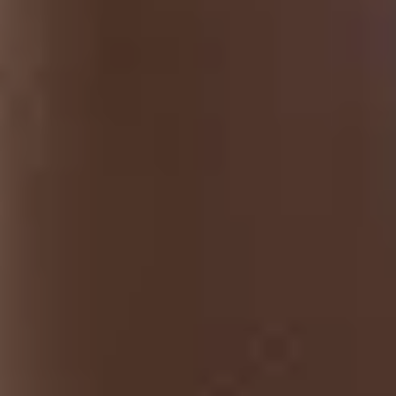
At Tobaccoland, we provide a wide range of tobacco products,
from premium cigars and classic cigarettes to hookah pipes,
shisha, and rolling papers.
CONTACT US