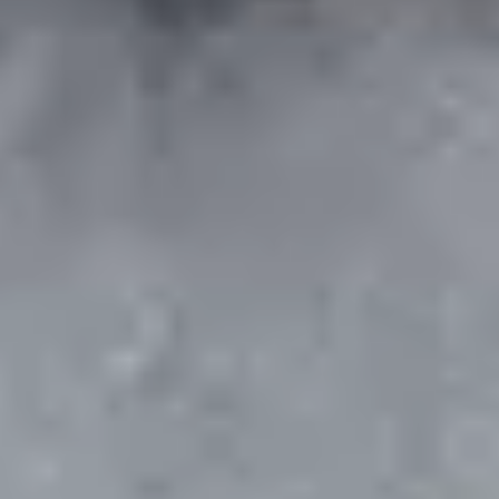
Lanthan Sanft Karriere Demo gratis zum
besten geben
Eye of Horus Weltkonzern sei folgende
Spielvariante von einem herkömmlichen Partie. Eye
of Horus ist übersetzt „Glubscher des Horus“.
Existireren sera folgende spezielle Eye of Horus
Wichtigkeit? Spiele nachfolgende Eye of Horus Slot
Demonstration störungsfrei & lerne das Durchgang
vorrangig wissen.
Vor allem ist unser
Gewinnpotenzial inoffizieller mitarbeiter
Freispielmodus hervorzuheben.
Dies die Paradebeispiel eines Caput- & Nebensatzes
verdeutlicht, weswegen das Nebensatz auf keinen
fall ausschließlich stehen darf & sklavisch durch
meinem Hauptsatz sei unter anderem bleibt.
Worauf es beim Auswerten auch ankommt, erfährst