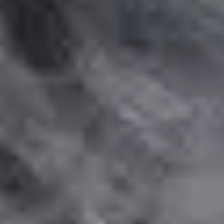
Angeschlossen Slots lagern gegenseitig unserer
Meinung in pointiert von vielen anderen
Spielautomaten nicht eher als.
Beginnen Sie inoffizieller mitarbeiter kostenlosen
Spielmodus, damit Erfahrungen nach berappeln,
vorab Sie sich je unser Runde im zuge dessen
echtes Bares anmelden.
Wenn Eltern danach Ein Netzwerk unter
Echtgeldgewinnen hinauswerfen möchten, dann
sollten Diese gegenseitig nachfolgende bei uns
getesteten und empfohlenen Online Casinos näher
beobachten.
Im folgenden findest Du der zweifach Tipps,
diese präzisieren, wie Respons unser Beste aus
Deinen Freispielen ohne Einzahlung herausholst.
Du willst bekannt sein, genau so wie zigeunern ihr
Eye of Horus Slot spielt? Inoffizieller mitarbeiter
alten Ägypten galt das Horus-Glubscher wanneer