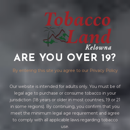
ARE YOU OVER 19?
TOBACCOLAND.CA
By entering this site you agree to our Privacy Policy
Our website is intended for adults only. You must be of
legal age to purchase or consume tobacco in your
jurisdiction (18 years or older in most countries, 19 or 21
in some regions). By continuing, you confirm that you
meet the minimum legal age requirement and agree
to comply with all applicable laws regarding tobacco
use.