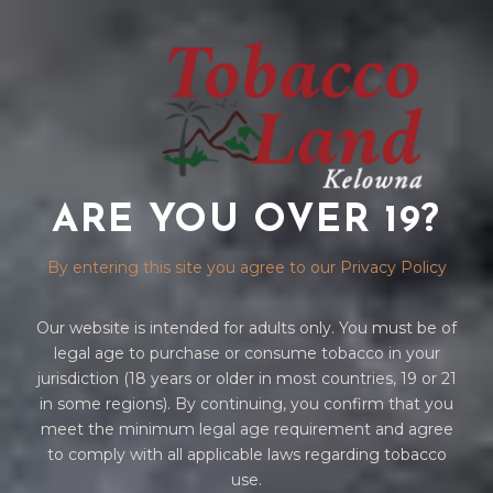
ARE YOU OVER 19?
TOBACCOLAND.CA
By entering this site you agree to our Privacy Policy
Our website is intended for adults only. You must be of
legal age to purchase or consume tobacco in your
jurisdiction (18 years or older in most countries, 19 or 21
in some regions). By continuing, you confirm that you
meet the minimum legal age requirement and agree
to comply with all applicable laws regarding tobacco
use.