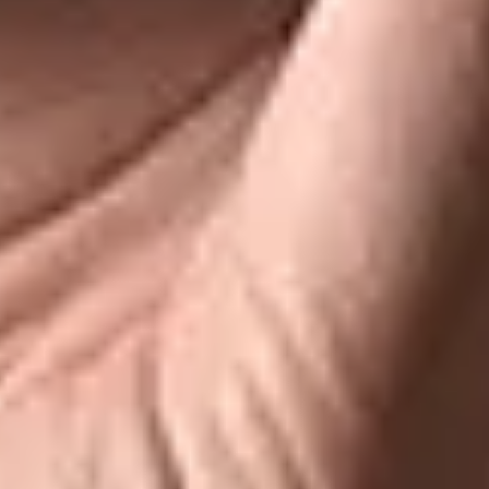
állítsanak a szerencséjüknek és ügyességüknek.
Az élő kaszinó játékok különösen népszerűek a
játékosok körében, mivel valós időben játszhatnak
élő osztókkal, miközben otthonuk kényelméből
élvezhetik a kaszinó hangulatát. Az élő kaszinó
játékok között megtalálhatók a rulett, a blackjack, a
bakara és a póker változatai.
A játékok között megtalálhatók a következők:
JÁTÉK
LEÍRÁS
SZÁLLÍTÓ
TÍPUSA
Nyerőgépek
Klasszikus
NetEnt,
és modern
Microgaming,
játékok
Play’n GO
széles
választéka.
Rulett
Európai,
Evolution