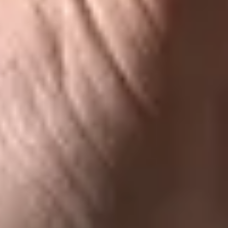
Amerikai és
Gaming
Francia
rulett
variációk.
Blackjack
Több asztali
Evolution
játék
Gaming
változata a
21-hez való
elérésért.
Póker
Különböző
Evolution
póker
Gaming
játékok,
mint például
a Texas
Hold’em.