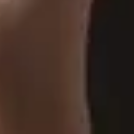
azokat.
Használjon stratégiákat:
Kutassa fel a játékhoz
tartozó stratégiákat, és próbálja ki azokat.
Legyen türelmes:
Ne kapkodjon, és ne
igyekezzen gyorsan nyerni.
Játsszon felelősségteljesen:
Ne játsszon, ha
stresszes vagy depressziós.
ÜGYFÉLSZOLGÁLA
T ÉS BIZTONSÁG
A Bison Casino alkalmazás professzionális
ügyfélszolgálatot biztosít a játékosok számára. Az
ügyfélszolgálat elérhető e-mailben, élő csevegésen
és telefonon keresztül. Az ügyfélszolgálat
munkatársai segítőkészek és barátságosak, és
mindig készek a játékosok kérdéseinek
megválaszolására és problémáinak megoldására.