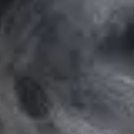
játékosok számára, hogy otthonuk kényelméből
élvezzék a szerencsejáték izgalmait. A
bison
casino app download
lehetővé teszi, hogy bárhol
és bármikor hozzáférj kedvenc kaszinójátékaihoz,
legyen szó akár klasszikus nyerőgépekről, asztali
játékokról vagy élő kaszinó játékokról. Ez az
alkalmazás egy hatékony és biztonságos platformot
kínál a játékosoknak, ahol nagyszerű szórakozást és
potenciális nyereményeket vehetnek igénybe.
A BISON CASINO
ALKALMAZÁS
BEVEZETÉSE
A Bison Casino alkalmazás egy felhasználóbarát
mobilalkalmazás, amelyet kifejezetten a
kaszinójátékok szerelmeseinek fejlesztettek ki. Az