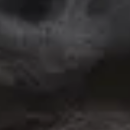
FUNKCIÓI ÉS
ELŐNYEI
A Bison Casino alkalmazás számos lenyűgöző
funkcióval és előnnyel rendelkezik, amelyek vonzóvá
teszik a játékosok számára. Ezek közé tartozik
többek között a:
Felhasználóbarát felület:
Az alkalmazás
letisztult és intuitív felülettel rendelkezik, amely
megkönnyíti a játékosok számára a kedvenc játékok
megtalálását és elérését.
Széles játékválaszték:
A játékosok számos
kaszinójáték közül választhatnak, beleértve a
nyerőgépeket, asztali játékokat és élő kaszinó
játékokat.
Biztonságos játékmenet:
Az alkalmazás a
legújabb biztonsági technológiákat használja a
játékosok adatainak és pénzügyi tranzakcióinak