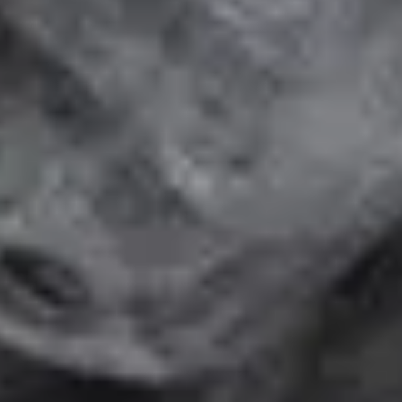
alkalmazás letöltése és használata rendkívül
egyszerű, és kompatibilis a legtöbb okostelefonnal
és táblagéppel. A fő cél az, hogy a játékosoknak egy
kényelmes, biztonságos és szórakoztató
környezetet biztosítsanak a kaszinójátékokhoz,
miközben lehetőséget teremtsenek a nagy
nyeremények elérésére.
Az alkalmazás letöltésével a játékosok
hozzáférhetnek egy széles választékú
kaszinójátékhoz, beleértve a nyerőgépeket, rulettet,
blackjack-et, pókert és sok más izgalmas játékot.
Emellett az alkalmazás rendszeresen frissül új
játékokkal és promóciókkal, hogy a játékosok mindig
élvezhessék a legújabb és leginnovatívabb
játékokat.
A BISON CASINO
ALKALMAZÁS