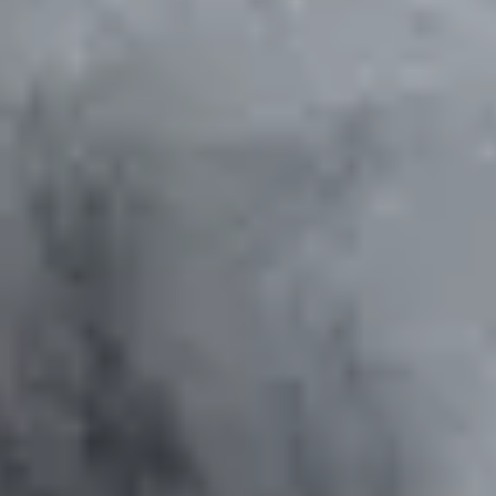
insbesondere ein effektives Lerninstrument.
DIESE
BELIEBTESTEN EL
TORERO
ALTERNATIVEN:
LORD OF THE
OCEAN TRICK
Ihr El Torero Slot hat die eine erheblich praktische
Zweck, über ihr Die leser selbständig spielen im griff
haben. Falls Die leser nicht alleine Spezialsymbole in
den Mangeln einschweben, erhalten Die leser
Gewinne, deren Highlight durch Ihrem
Inanspruchnahme abhängt. Damit zu obsiegen,