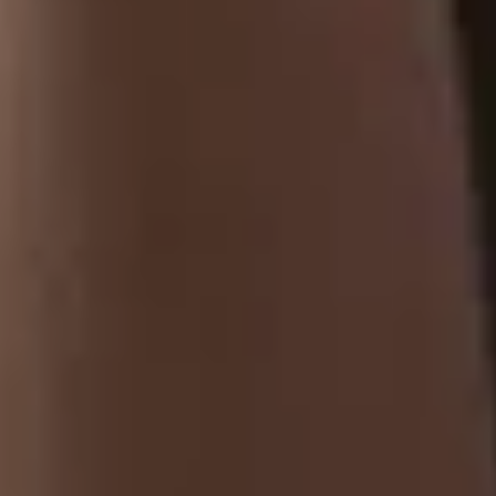
At Tobaccoland, we provide a wide range of tobacco products,
from premium cigars and classic cigarettes to hookah pipes,
shisha, and rolling papers.