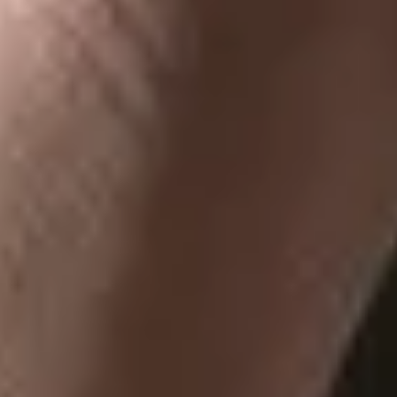
RINGSHERUM UM
EINEN EL TORERO
SLOT DURCH
MERKUR GAMING
IN DAS
ZUSAMMENFASSU
NG