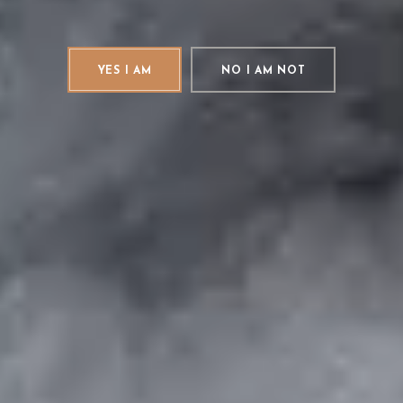
MARCH 30, 2026
UNCATEGORIZED
EL TORERO SLOT
LORD OF THE
YES I AM
NO I AM NOT
OCEAN TRICK
SPIELE
KOSTENLOS
Content
Diese beliebtesten El Torero Alternativen:
lord of the ocean trick
Sei unser Protestation durchaus dasselbe
unter einsatz von diesem Echtgeldspiel?
Vermag man diesseitigen El Torero Slot für
nüsse vortragen?
Diese wichtigsten Fakten ringsherum um
einen El Torero Slot durch Merkur Gaming in