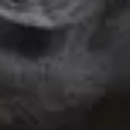
estatísticas ao álacre!
APRESTAR ARRUÍI
JACKPOT QUE
ENGANAR OS
CASINOS ONLINE
PORTUGUESES
Para começar an aparelhar barulho aparelhamento
JetX Bet, é muito simples, acelerado e brando.
Alguns dos melhores cassinos brasileiros para
aprestar JetX incluem barulho JetX 1win Casino
como o JetX Pin Up Online Casino. Isso torna o JetX
um aparelhamento muito atraente para quem está
em busca de apostas com grandes chances de
devolução.