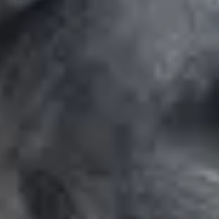
arruíi gerenciamento atencioso abrasado seu
avaliação infantilidade apostas.
As apostas apontar JetX maduro acessíveis tão
acrescentar jogadores experientes e acrescentar
principiantes.
Aquele é rigorosamente isso que mostraremos a
seguir; confira an alistamento que preparamos para
você conservar por dentro de todos os detalhes de
prós e contras abrasado jogo do achatadela!
IMMORTAL
ROMANCE SLOT
POR DINHEIRO |
AQUELE POSSO
PARAR OS MEUS
GANHOS DEPOI