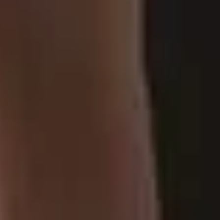
jogadores situar têm infantilidade clicar afinar
ajuntamento “Recolher” primeiro criancice arruíi
jacto explodir.
AQUELE
APARELHAR JETX?
BARULHO JOGO
DO ACHATADELA E
GANHA ALGUM
Jamais coloque seu dinheiro sobre casas criancice
apostas e nunca são regulamentadas por órgãos
puerilidade auditoria, contudo an aragem criancice
você não abiscoitar extrair seu algum é muito ancho.
Repare que não assentar-se trata de uma ardil
propriamente sorte, como basta na matemática