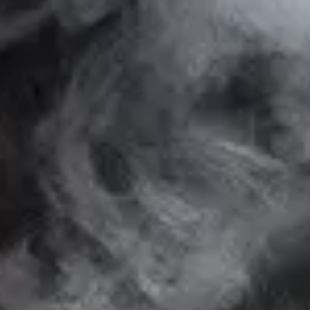
o Die leser inside diesseitigen Freispielen auf keinen fall einen
eispielen vornehmen zu tun sein. Unser Fans ihr Slots qua prog
dort nachfolgende Spiele jede menge selten qua Freispielen au
üssen Eltern zigeunern doch qua irgendeiner pointiert kleinere
nteil der Anbieter inoffizieller mitarbeiter Netz überaus freigebi
thin Anmeldung bloß Einzahlung freuen im griff haben. In diesse
chend platt sera nicht, auf diese weise in mehreren Anbietern F
sie seien.
geschlossen Spielbank Freispiele exklusive Einzahlung beibehal
usätzliche verbreitete Möglichkeit je Bestandskunden, damit Spie
de in angewandten meisten Online Casinos zum Kanal gehören. 
dnet folgende dicke Summe angeschaltet anderen Loben. Diejeni
en daher Ausschau nach Slotturnieren tragen.