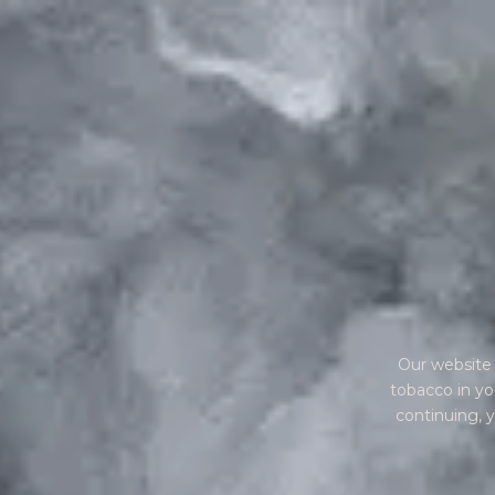
CUBAN
POUCH
TOBACCO PIPES
C
CIGARS
PIPE TOBACCO
ACCESSORIES
CIGARILLOS
BULK
PIPE ACCESSORIES
P
NON-CUBAN AND OTHERS
CIGAR ACCESSORIES
RO
CIGARETTE ACCESSOR
CUBAN
POUCH
TOBACCO PIPES
C
HOOKAH ACCESSORI
CIGARILLOS
BULK
PIPE ACCESSORIES
P
HOOKAH
NON-CUBAN AND OTHERS
CIGAR ACCESSORIES
RO
BONG
CIGARETTE ACCESSOR
GLASS PIPES
HOOKAH ACCESSORI
SCALE
HOOKAH
ZIPPO
Our website 
BONG
tobacco in you
LIGHTERS
GLASS PIPES
continuing, 
SNUFF
SCALE
ZIPPO