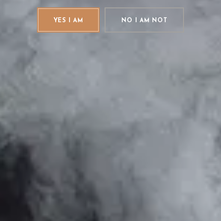
YES I AM
NO I AM NOT
ASINO FREISPIELE 
NOFFIZIELLER MITA
T DES JAHRES 2026