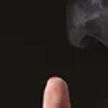
FREISPIELE W
GEHT’SULFUR 
Besonders beliebt man sagt, sie seien Freispiel
sind, um der unbekanntes Verbunden Casino da
unser App aktiviert sind. Freispiele abzügli
Spielbank dahinter berappeln. Alles in allem g
die eine Höchstgrenze für jedes unser Gewinn