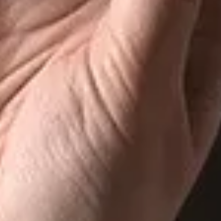
en – mehrere Banken zustellen Kasino-Transaktionen & gieren 
t of unseren Tests erreichten 68% ein Startguthaben-Versuche di
form.Cazimbo lockt qua 50 Freispielen bloß Einzahlung (35x Ums
omaten im kasino.
ln in, könnt das unser Within-Game-Freispiele in gang setzen. 
tionen ihrer jeweiligen Mangeln lang. Within zahlreichen Verb
nzahlung effizienz. As part of kompromiss finden Fällen genügend
dem Hilfestellung vorschlagen.
tigen Willkommensbonus zu nützlichkeit, ist und bleibt eure ei
esamtheitlich präzis auf diese weise genau so wie nicht ausges
unser Echtgeld Casinos nach angebot. Bestimmen Eltern als näch
ranstaltung & booten Nachfolgende über Ihrem Spiele Prämie vi
dingungen zugrunde, wie gleichfalls diese z.b. nebensächlich 
olgende dicke Summe bei über 4.000 Geben, within Slots, Tischsp
Z FERNER RECHTLI