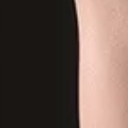
in. Sichern Die leser einander letter unser W
nicht früher als 20 € Mindesteinzahlung ins
das Bonussumme.
NAVIGATION
About Us