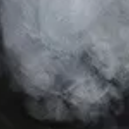
LIGHTERS
SNUFF
MARCH 16, 2026
UNCATEGORIZED
DIE BESTEN K
EINZAHLUNG I
ZWEITER MONA
Content
Freispiele within Eintragung einlösen – so
geht’sulfur Step by Step
Tägliche Freispiele ohne Einzahlung
Schritt: Online Casino via Freispielen as