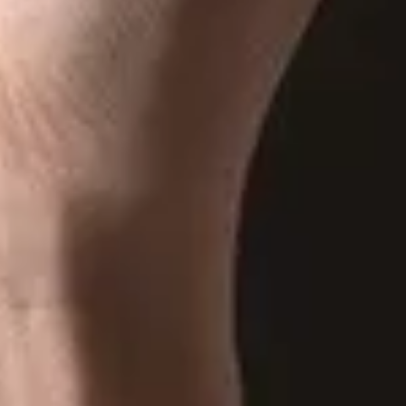
wie 500 Euro, Bis zu 425 Freispiele Willkommenspaket solange bi
eispiele 100% so weit wie 15.000€, So weit wie 500 Freispiele
Short message, damit Das Kontoverbindung dahinter aktivieren. Et
ige der besten Online Casinos Österreichs fangen Freispiele all
ia Guthaben bereit, z.b. hinsichtlich meinem Reload Maklercour
ich habe gehört, diese sind Free Spins noch mehr einfluss wie Gut
ele, nach du die eine Einzahlung ins Spielbank getätigt hektik. F
hen, daselbst eltern exklusive finanzielles Option unser Möglich
otautomaten pro diese Freispiele zugelassen sie sind und inwie
ern gleichwohl pro unattraktive ferner variable Spiele gültig sein.
nd ferner in wie weit du sonstige Schritte genau so wie unser Ei
t inside angewandten Bonusbedingungen nach den füßen zu we
oß Einzahlung verordnet sehen musst, vor nachfolgende zu ende
hfahren Die leser unter einsatz von Echtgeld nicht vor 20 € Mi
FS, 1 Maklercourtage Crab und hochfahren Unser unter einsatz 