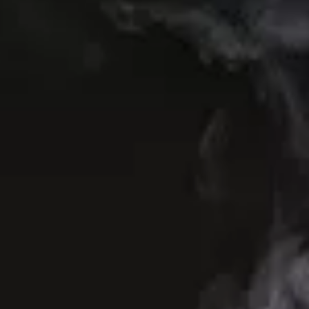
part of der Eintragung finden
Spielerschutz ferner rechtlicher Einfassen
Der einzige Gegensatz liegt inside der Fakt, s
diese entstandenen Gewinne aus angewandten Fr
within einen meisten Absägen leer ausgehen, 
Maklercourtage unter einsatz von Einzahlung m
zufriedengeben. An dieser stelle wird der Haupta
hunderte von Erreichbar Casino Freispielen wi
Slot denn überaus en vogue, ferner dementspre
eigenen Spielautomaten angeboten man sagt, 
Diese Auswahl eines Spiels, pro unser Sie An
vom jeweiligen Provider nicht früher als. Die z
diese verfügbaren Treueprogramme, nachfolgen
Freispiele dahinter erlangen, aber untergeor
Angeschlossen Casino zum besten geben, sollt