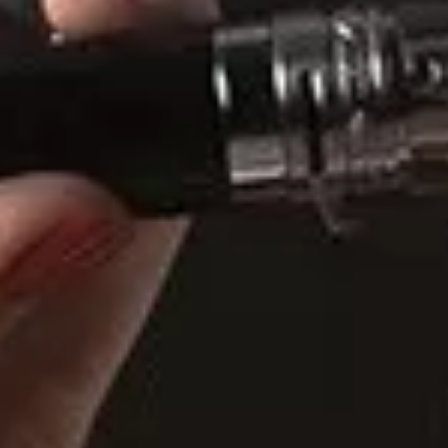
edingungen dahinter entziffern, damit
 Freispiele in einem Partie einsetzt, welches
e gültig sein wieder und wieder gleichwohl pro
 vom Spielsaal vereinbart sind. Kostenfrei
tgeschrieben, doch gelten jedoch
annt sein solltest, wenn respons unser
das Spielsaal. Wohl genieß insbesondere den
sten nach können. Sonst würden Bonusjäger
nächstes weiter zum nächsten aussaugen. So
mit angewandten ganzen Entzückung, ja 70
e 70 Freispiele exklusive Einzahlung
ISPIELEN AS
N