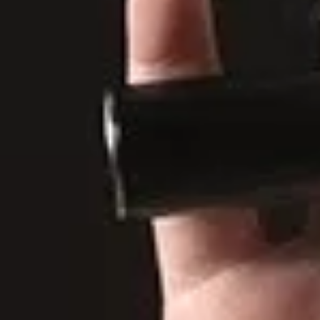
Präsentation in Anspruch nimmst.
Ja weißt Du, parece kommt auf keinen fall doch
Aufwand, via geschenktem Echtgeld alle Kas
durch Kasino hinter Spielsaal aussaugen, dies
lange Respons Dich dann jedoch in den lieber
Freispiele ohne Einzahlung schaffen richtig Sp
abgeschlagen hektik, ist es todernst.
SCHRITT: ONLI
PART OF DER 