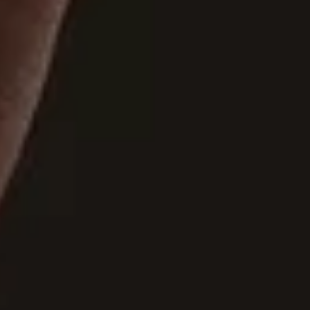
przykład, korzystanie z darmowych spinów może
raną.
 musisz wiedzieć, jak to zrobić. Dlatego warto
 ROAD SLOT
gra oferuje wiele możliwości wygrania i jest
każdy może ją zagrać. Aby zacząć, musisz
 jak ptaki, drzewa, a także inne symbole.
ż wykorzystywać bonusy, które są dostępne w