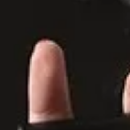
STRATEGIA
WYGRANEJ W
GRZE CHICKEN
ROAD
ZAKŁADY W GRZE
CHICKEN ROAD
STRATEGIA
WYGRANEJ W
GRZE CHICKEN