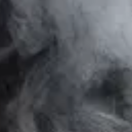
GRAĆ
Е