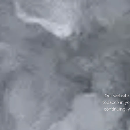
CUBAN
POUCH
TOBACCO PIPES
C
CIGARS
PIPE TOBACCO
ACCESSORIES
CIGARILLOS
BULK
PIPE ACCESSORIES
P
NON-CUBAN AND OTHERS
CIGAR ACCESSORIES
RO
CIGARETTE ACCESSOR
CUBAN
POUCH
TOBACCO PIPES
C
HOOKAH ACCESSORI
CIGARILLOS
BULK
PIPE ACCESSORIES
P
HOOKAH
NON-CUBAN AND OTHERS
CIGAR ACCESSORIES
RO
BONG
CIGARETTE ACCESSOR
GLASS PIPES
HOOKAH ACCESSORI
SCALE
HOOKAH
ZIPPO
Our website 
BONG
tobacco in you
LIGHTERS
GLASS PIPES
continuing, 
SNUFF
SCALE
ZIPPO