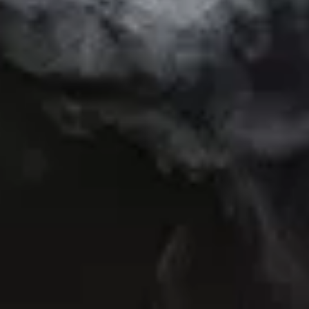
СОДЕРЖИМО
WPROWADZENIE
DO GRY CHICKEN
ROAD SLOT