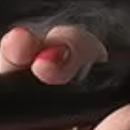
CASINOSKY BONUSSEN
Het zijn dus echt niet allemaal tafelspellen waaruit je
kan kiezen in het casino. Daarnaast komen we naast
klassieke tafelspellen ook een paar live games
tegen. Je komt bijvoorbeeld een selectie tegen met
bonus buy slots of gokkasten met een boeken
thema. Als je er niet in slaagt je bonus op tijd vrij te
spelen, dan verdwijnt deze uit je account. Je krijgt in
totaal 60 dagen de tijd om je bonus vrij te spelen.
Wij hebben ook speciale tafelspellen zoals
Minesweeper, Plinko, Sic Bo en Texas Hold’em
toegevoegd voor spelers die op zoek zijn naar iets
unieks. Handige functies zoals Cash Out en Bet
Builder geven je volledige controle over jouw
speelstrategie, terwijl onze 24/7 live chat
ondersteuning altijd klaarstaat voor vragen tijdens