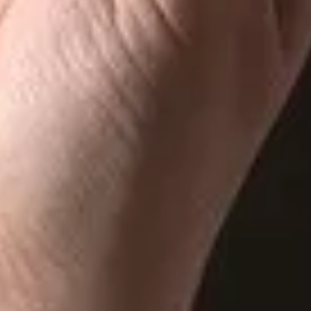
euro tot maximaal 5.000 euro kunt kiezen. Direct
daaronder is een button met de tekst deposit te
zien, waar je op kunt klikken als je een storting wilt
gaan maken. Van tevoren staat al vast voor welke
gokkasten je deze gratis spins mag gebruiken. Als
aanvulling hierop ontvang je ook nog eens tot 250
gratis spins.
Spelers kunnen hun favoriete slots gemakkelijk
vinden en spelen op elk apparaat, of het nu
Windows, macOS, iOS of Android is. Wij bieden bij
Casino Sky een indrukwekkende collectie gokkasten
en jackpot slots van topklasse providers zoals
Pragmatic Play en NetEnt. We hebben zorgvuldig
de beste casino spellen geselecteerd van topklasse
providers zoals Netent, Pragmatic Play en Evolution
Gaming. Tegenwoordig is Sem’s portal een
gewaardeerde bron van kennis voor iedereen die
betrouwbare en objectieve informatie zoekt over
online gokken. De website biedt een breed scala