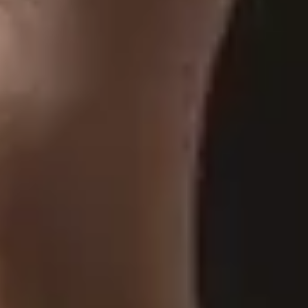
Plus de choix : Les casinos en ligne canadiens
offrent souvent une plus grande variété de jeux et
de fonctionnalités que les casinos en ligne
internationaux.
TOP 10 CASINO EN
LIGNE CANADA
Voici quelques-uns des meilleurs casinos en ligne
canadiens où vous pouvez jouer avec des dollars
canadiens :
Le meilleur casino en ligne canada : [nom du
casino]
Le casino en ligne canada numéro 2 : [nom du
casino]
Le casino en ligne canada numéro 3 : [nom du
casino]
Le casino en ligne canada numéro 4 : [nom du
casino]