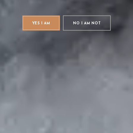
APRIL 11, 2026
UNCATEGORIZED
CASINO EN LIGNE
ARGENT
YES I AM
NO I AM NOT
CANADIEN O
JOUER AVEC CAD
EN TOUTE
SCURIT.4410
CASINO EN
LIGNE ARGENT
CANADIEN –
OÙ JOUER AVEC