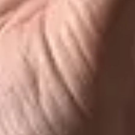
excellent. Ce casino en ligne canadien est noté pour
sa sécurité et sa fiabilité, ainsi que sa grande variété
de jeux. Vous pouvez y jouer avec des CAD et
profiter de nombreux avantages, tels que des bonus
de bienvenue et des promotions régulières.
En résumé, si vous cherchez un casino en ligne où
vous pouvez jouer avec des dollars canadiens (CAD)
en toute sécurité, nous vous recommandons les
casinos en ligne canadiens ci-dessus. Ils offrent une
expérience de jeu sécurisée et variée, ainsi que des
avantages attractifs pour les joueurs canadiens.
LES AVANTAGES DE
JOUER AVEC DES
DOLLARS
CANADIENS