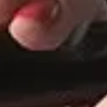
Nous espérons que cet article vous a été utile pour
choisir un casino en ligne canadien qui correspond à
vos attentes. N’hésitez pas à nous contacter si vous
avez des questions ou des préoccupations
concernant les casinos en ligne canadiens.
CASINO EN LIGNE
ARGENT
CANADIEN : OÙ
JOUER AVEC CAD
EN TOUTE
SÉCURITÉ
Si vous cherchez un casino en ligne où vous pouvez
jouer avec des dollars canadiens (CAD) en toute