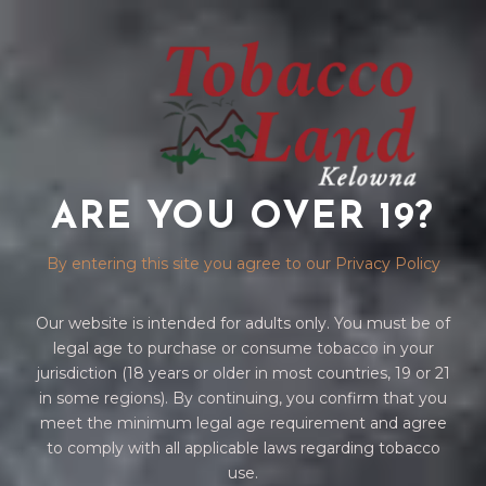
ARE YOU OVER 19?
TOBACCOLAND.CA
By entering this site you agree to our Privacy Policy
Our website is intended for adults only. You must be of
legal age to purchase or consume tobacco in your
jurisdiction (18 years or older in most countries, 19 or 21
in some regions). By continuing, you confirm that you
meet the minimum legal age requirement and agree
to comply with all applicable laws regarding tobacco
use.