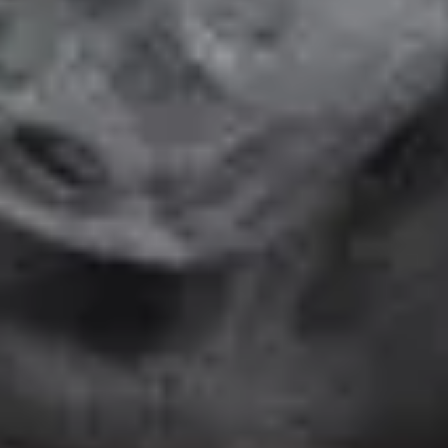
Le deuxième critère est la sécurité des transactions.
Il est important de vérifier si le casino utilise un
système de paiement sécurisé et fiable, comme
PayPal ou Visa, pour protéger vos transactions.
Enfin, il est important de vérifier les options de jeu
disponibles. Les casinos en ligne canadiens offrent
souvent une grande variété de jeux, comme les
slots, les tableaux de poker, les jeux de cartes et les
jeux de hasard. Il est important de trouver un casino
qui offre les jeux que vous aimez jouer.
Voici quelques-uns des meilleurs casinos en ligne
canadiens qui acceptent les CAD :
1. Casino de Montréal : L’un des plus grands casinos
en ligne canadiens, le Casino de Montréal offre une
grande variété de jeux et des promotions régulières.
2. Casino Rama : Situé en Ontario, le Casino Rama
est l’un des plus grands casinos en ligne canadiens,
offrant des jeux de hasard, des slots et des tableaux