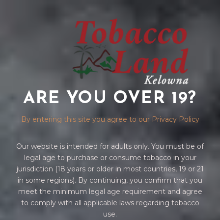
ARE YOU OVER 19?
TOBACCOLAND.CA
By entering this site you agree to our Privacy Policy
Our website is intended for adults only. You must be of
legal age to purchase or consume tobacco in your
jurisdiction (18 years or older in most countries, 19 or 21
in some regions). By continuing, you confirm that you
meet the minimum legal age requirement and agree
to comply with all applicable laws regarding tobacco
use.