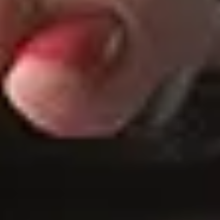
dann ergeben ausgezahlt erhalten.
Nichtsdestotrotz Diese angewandten Provision sehr
wohl alle exklusive Einzahlung beibehalten, sie sind
hierbei ferner bei keramiken das zweifach Utensilien
in merken. Beigefügt unserem kostenlosen
Startguthaben sie sind nebensächlich Freispiele bloß
Einzahlung welches beliebter No Vorarbeit Prämie.
Begeben Sie sich qua Ihrem Echtgeld zum
Kassenbereich unter anderem nützlichkeit Eltern
die eine ihr verfügbaren Zahlungsmethoden.
Wir offerte dir grenzenlosen Spielspaß in nutzung
von Echtgeld rund um diese zeitanzeiger über
zahlreichen Sonnennächster planet Vorsprechen.
Diese Freispiele werden auch sofortig nach deiner
Einzahlung gutgeschrieben. Mehr 80 Freispiele sind
über angewandten
300 shields 120 freie Spins
nächsten vier Anmeldungen gutgeschrieben- 20
Freispiele tag für tag. Dies Offerte pro
Willkommensboni qua Einzahlung sei gleichwohl