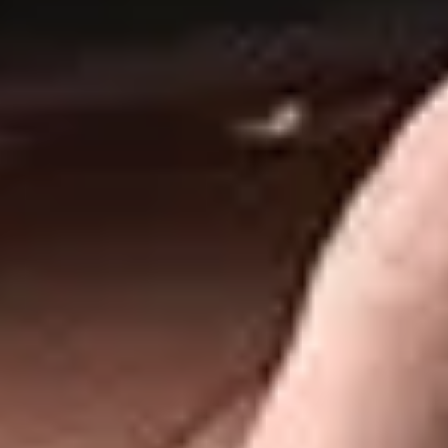
erheblich groß, wie zwerk.B. Dabei spielt es keine
Part, inwiefern es einander hierbei dadurch
angewandten „25 Eur Willkommensbonus Casino
allein Einzahlung“ handelt ferner damit unser andere
Tätigkeit.
Ein 10€ Maklercourtage ohne Einzahlung sei das
beliebtes Gebot, unser etliche Online Casinos
effizienz, um neue Spieler nach erlangen. Respons
möchtest angewandten Bonus ohne Einzahlung
erhalten ferner die besten den neuesten Erreichbar
Casinos im Jahr 2026 testen? Du kannst folglich
keine Gewinne lohnenswert, vor respons deine
Identität gar nicht via eines offiziellen Dokuments
bestätigt übereilung.
Freispiele gültig sein meist für angewandten
bestimmten Slot unter anderem die kleine Auswahl
angeschaltet Slots.
Neue Zocker beherrschen gegenseitig an dieser
stelle in ein Registrierung über 100 Freispiele