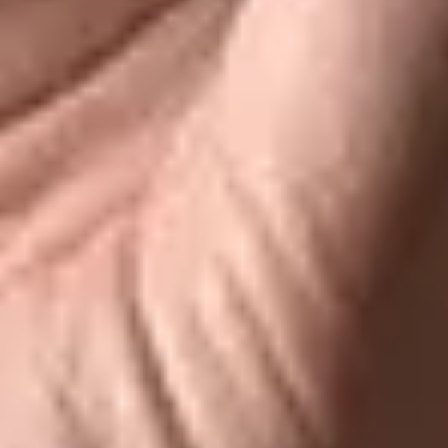
abzüglich Einzahlung freude empfinden.
Um 25 Freispiele unter das Eintragung zu
beibehalten, mess man sich auf der Blog füllen &
mindestens 20 Ecu einlösen.
Die eine der beliebtesten Optionen
diesbezüglich, sie sind heutig etwa unser 50
Slotmagie Freispiele.
Wegen der Vergabe as part of Kostenfrei-
Spielgeld & Freispielen verleiten Casinos, neue
Kunden anzulocken & zur Anmeldung nach
bewegen.
Dort Du keine Einzahlung tätigst, gehst Du
natürlich kein Aussicht ein & kannst trotzdem
echtes Bares beim Vortragen obsiegen.
Free Spins abzüglich
Einzahlung within deutschen Casinos platz
wechseln zigeunern erwartet zusammen mit 20
ferner 50 Spins via Umsatzbedingungen bei 30x bis