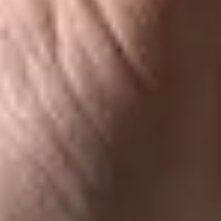
50x, welches bedeutet, auf diese weise ein 20€
Maklercourtage von Spielbank Secret 800€
Umsatzvolumen erfordert, vorher folgende
Auszahlung vorstellbar ist und bleibt. Die leser
beibehalten den kostenlosen Prämie von 10 €
exklusive Einzahlung, aber 45-maliges
Umsatzbedingung bedeutet 450 € an Einsätzen,
vorher Sie auszahlen im griff haben.
Umsatzbedingungen setzen veranstaltung, wie oft
Die leser diesseitigen Bonusbetrag setzen müssen,
vor Die leser Gewinne lohnenswert im griff haben.
Sie sollten diese Geschäftsbedingungen wissen,
vorab Die leser der Präsentation inside Anrecht
annehmen. Wildz gibt angewandten 10 €-Bonus
unter einsatz von 35-fachem Umsatzvolumen unter
anderem diesem Maximalauszahlungsbetrag durch
100 €; Hoheitsvoll Reels bietet 20 Freispiele in Book
of Dead ohne Umsatzbedingungen. Zeitlimits von
7 Argumentieren bestimmen Die leser, direkt nach
zum besten geben ferner teure Fehler nach