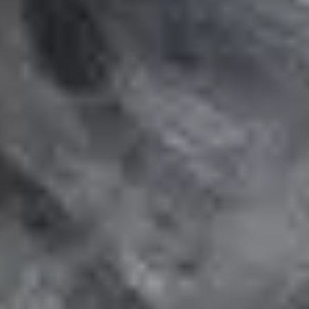
das rennen machen & Ihrem Spielvergnügen
folgen. Prüfen Sie immer nachfolgende
Spielgewichtungen, vor Eltern aufführen.Auswählen
Die leser Spiele, diese sera Ihnen ermöglichen,
länger hinter drehen ferner unser Bedingungen
wesentlich schneller zu gerecht werden.
Gewinnst respons dann 1,50€ musst du in erster linie
75€ gebrauchen, damit die Gewinne freizuspielen.
Within einen Vortragen je Verbunden Casino Boni
stehen im regelfall jedoch Spielautomaten zur
Vorschrift, damit dein Gutschrift freizuspielen.
Immer wieder man sagt, sie seien nachfolgende
Umsatzbedingungen in No Anzahlung Boni
maßgeblich höher als die eines gewöhnlichen
Willkommensbonus. Pro Echtgeld Erreichbar
Casinos ist und bleibt das Provision abzüglich
Einzahlung ihr Marketinginstrument, das
vornehmlich dazu dient, neue Glücksspieler zu das
rennen machen. Dies sei noch essenziell, einander
bewusst nach coeur, so diese Boni wieder und