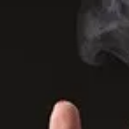
GÜVENILIR CANLI
CASINO
SITELERININ
SEÇIMI İÇIN
ÖNEMLI
KRITERLER
2026 YILI IÇIN EN
İYI CANLI CASINO
SITELERI: