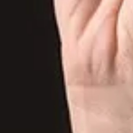
sunarak güvenilirliği test etmenize olanak tanır.
deneyiminizi artırmak için önemli bir adım olur.
En iyi canlı casino siteleri genellikle şifreleme 
önemlidir. Ayrıca, sitenin kullanıcı verilerinin gü
Canlı destek hizmetleri de güvenilir bir casino si
bir şekilde çözme yeteneğine sahiptir. Bu, oyunla
Önerilen sitelerin yetkili kurumlardan belgeli ol
belgeli olan siteler genellikle daha güvenilirdir.
2026 YILI IÇIN
ÖNERILER VE 
2026 yılında en iyi canlı casino siteleri arasınd
sitenin sunucuları üzerinden slot casino siteleri
“GoldBet Casino” da 2026 yılı için bir seçenek ola
etmesidir. Kullanıcılar burada casino bahis sitele