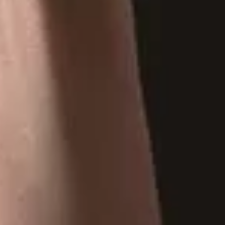
 sitelerinden biri olarak yer alıyor. Bu sitenin en iyi özelliği geni
llanıcılar burada slot casino siteleri ve casino bahis siteleri deneyebi
 sitelerinden biri olarak ön plana çıkıyor. Bu sitenin en iyi özelliği y
rada deneme bonusu veren slot casino siteleri ve casino bahis siteler