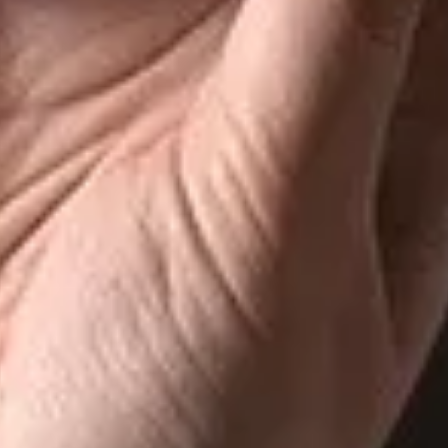
ıcıların ihtiyaçlarına ve beklentilere göre değişime açık ve çeşitli se
farklılık mevcuttur. Bu siteler, kullanıcıların oyun deneyimini daha d
er, geniş oyun kataloğu ve profesyonel destek ekibi ile öne çıkmaktadı
 imkanı sunar. Casino bahis siteleri ise, farklı türde bahis oyunları il
lgilerini ve para transferlerini korumak için gerekli güvenlik önlemlerin
lanması ile bilgilerin korunmasını sağlar. Ayrıca, kullanıcıların para 
neyimini daha da zenginleştirmek için sosyal medya platformları üze
k ve oyun deneyimini daha da eğlenceli hale getirmek için çeşitli
NLI CASINO SITELER
KRITERLER
k için ilk olarak deneme bonusu veren siteleri araştırmanızı öneriri