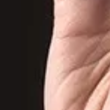
En iyi ve en güvenilir live casino siteleri, kullan
siteleri ve casino bahis siteleri arasında birçok 
özellikler eklemektedir.
Yeni live casino siteleri, kullanıcı dostu arayüzl
oyunları ile kullanıcıların tercihlerine göre oynama
En güvenilir live casino siteleri, kullanıcıların bi
teknolojileri ve kullanıcı verilerinin güvenli depo
çeşitli ödeme yöntemleri sunarlar.
Yeni live casino siteleri, kullanıcıların oyun de
siteler, kullanıcılar arasında etkileşim sağlama
GÜVENILIR CA
İÇIN ÖNEMLI 
Yeni ve en güvenilir canlı casino siteleri seçme