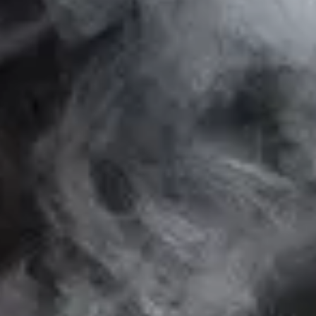
OYNAMAK
Е