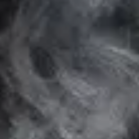
GÜVENLIK VE
YASAL SORUNLARI
İNCELEME
EN İYI CANLI
CASINO SITELERINI
DENEYIMLEME
Slot casino siteleri ve casino bahis siteleri arasında en
güvenilir seçenekleri bulmayı arıyorsanız, bu listemiz
size yardımcı olacak. Deneme bonusu veren siteler
de dahil, en güvenilir live casino sitelerini
inceleyeceğiz.