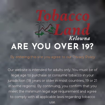
ARE YOU OVER 19?
TOBACCOLAND.CA
By entering this site you agree to our Privacy Policy
Our website is intended for adults only. You must be of
legal age to purchase or consume tobacco in your
jurisdiction (18 years or older in most countries, 19 or 21
in some regions). By continuing, you confirm that you
meet the minimum legal age requirement and agree
to comply with all applicable laws regarding tobacco
use.