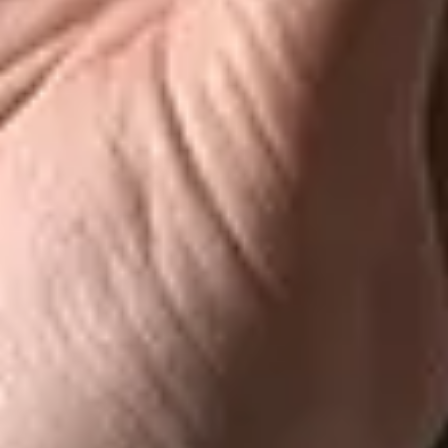
sağlamadığını kontrol etmeniz önemlidir. Bu,
verilerin şifrelenerek gönderildiğinden ve kullanıcı
bilgilerinin korunmasından emin olmanızı sağlar.
Ayrıca, sitelerin yasal olarak işletildiğini ve kullanıcıların
para yatırabilir, çekilebileceği belgeleri incelemeniz
gerekmektedir. Bu, sitenin güvenilirliğini ve güvenilir
bir deneyim sağlayabileceğini doğrulayan belgeleri
incelemenize yardımcı olur.
Güvenlik ve yasal sorunları incelmeniz, en iyi live
casino siteleri seçmenize yardımcı olur. Bu,
kullanıcıların güvenli bir şekilde oynayabileceğini ve
bilgilerinin korunabileceğini sağlar.
EN İYI CANLI
CASINO
SITELERINI
DENEYIMLEME