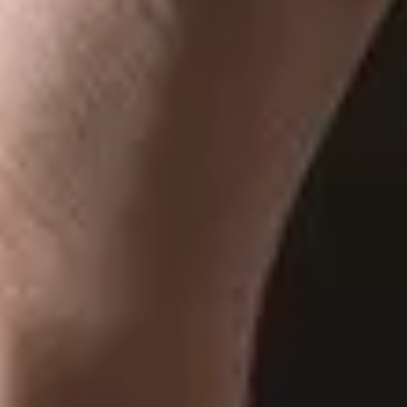
En güvenilir casino siteleri arasında bulunan ve 2026
yılı için en iyi seçenekler arasında yer alan Live Casino
House’ı deneyin. Bu sitenin en büyük avantajlarından
biri deneme bonusu sunmasıdır. Yeni kullanıcılar için
özel olarak tasarlanmış bu bonus, slot casino siteleri
denemelerine olanak tanır. Live Casino House, canlı
bahis siteleri arasında en güvenilir ve güvenilir
olanlardan biridir.
Yeni kullanıcılar için, 1xbet casino siteleri arasında en
iyi seçeneklerden biri olarak önerilen 1xbet Casino’ı
deneyin. Bu sitenin en büyük avantajlarından biri,
geniş ve çeşitlilikli oyun sunumu ve profesyonel
müşteri hizmetleri hizmetleridır. 1xbet Casino, slot
casino siteleri arasında en güvenilir olanlardan biridir.
Deneme bonusu veren ve slot casino siteleri
arasında en iyi seçeneklerden biri olarak kabul edilen
Betway Casino’ı deneyin. Bu sitenin en büyük