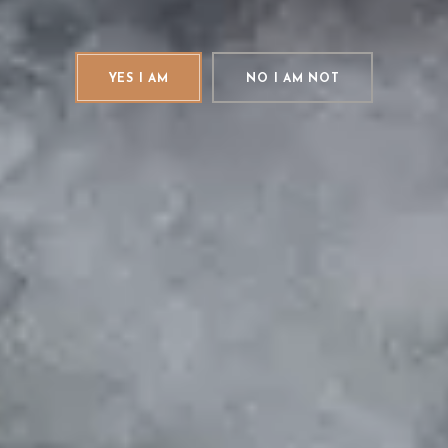
MARCH 23, 2026
UNCATEGORIZED
भाग्यमानी क्षणहरू 1XBET
डाउनलोड APK संग
YES I AM
NO I AM NOT
अनलाइन मनोरञ्जनमा नयाँ
अनुभव पाउनुहोस्!
भाग्यमानी क्षणहरू: 1xbet डाउनलोड apk संग अनलाइन
मनोरञ्जनमा नयाँ अनुभव पाउनुहोस्!
1xbet डाउनलोड apk के हो?
1xbet डाउनलोड apk का फाइदाहरू
1xbet डाउनलोड apk कसरी डाउनलोड गर्ने?
1xbet मा उपलब्ध खेलहरू
खेल शर्तहरू (Sports Betting)
जिमामेवार जुवा (Responsible Gambling)
1xbet मा खाता कसरी खोल्ने?