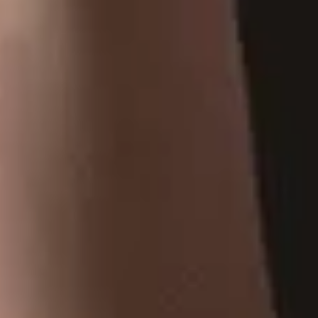
At Tobaccoland, we provide a wide range of tobacco products,
from premium cigars and classic cigarettes to hookah pipes,
shisha, and rolling papers.
CONTACT US
Address
: 521 Bernard Ave,
Kelowna, BC, V1Y 6N9.
250-717-1854
tobaccoland@telus.net