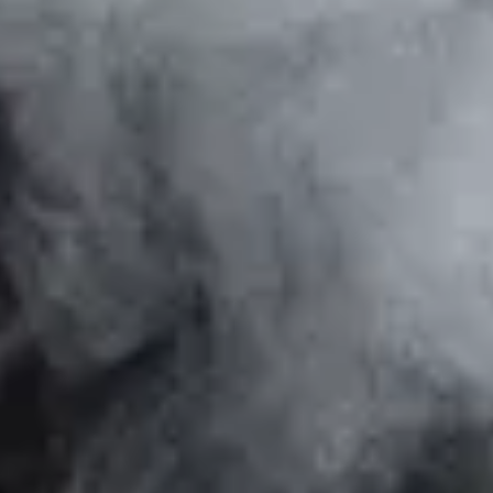
भाग्यमानी क्षणहरू:
1XBET डाउनलोड
APK संग अनलाइन
मनोरञ्जनमा नयाँ
अनुभव पाउनुहोस्!
भाग्यमानी क्षणहरू: 1xbet डाउनलोड apk संग अनलाइन मनोरञ्जनमा नयाँ
अनुभव पाउनुहोस्! आजको डिजिटल युगमा, अनलाइन मनोरञ्जनको संसार
एकदमै फराकिलो र आकर्षक बनेको छ। आधुनिक प्रविधिको माध्यमबाट,
जुनसुकै समयमा, जुनसुकै स्थानबाट पनि मनोरञ्जन गर्न सकिन्छ। 1xbet
डाउनलोड apk एउटा यस्तो प्लेटफर्म हो, जसले गर्दा तपाईंलाई अनलाइन
क्यासिनोको रोमाञ्चक अनुभव घरमै प्राप्त गर्न सजिलो हुन्छ। यो एप
डाउनलोड गरेर तपाईं विभिन्न प्रकारका खेलहरू खेल्न
1xbet