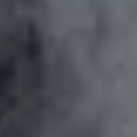
cette immédiateté. Pensez à regarder s’il y a des
bonus de premier dépôt disponibles lors de cette
étape. Souvent, ils multiplient votre solde de départ,
vous donnant plus de pouvoir de jeu.
MÉTHODES DE DÉPÔT
COURANTES
Les options disponibles peuvent varier légèrement,
mais voici celles que vous trouverez très
probablement sur Betitor Casino :
Cartes bancaires :
Visa et Mastercard sont des
classiques. Elles sont familières et sécurisées.
Portefeuilles électroniques (e-wallets) :
Neteller, Skrill, et parfois d’autres comme PayPal.
Ces options sont rapides et offrent une couche de
sécurité supplémentaire car vous n’avez pas à
partager vos informations bancaires directement