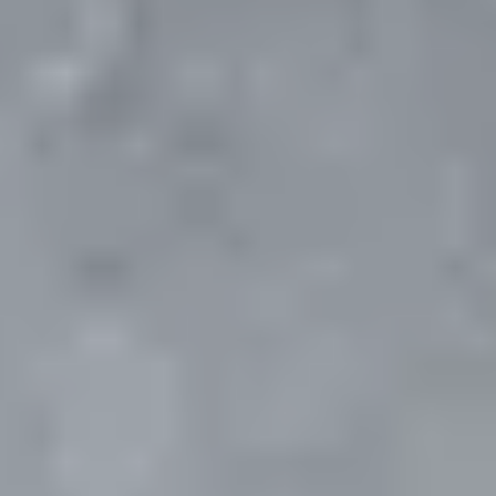
sécurisé et unique. Pensez à avoir sous la main :
Votre nom complet (tel qu’il apparaît sur vos
documents d’identité).
Votre adresse e-mail valide. C’est par là que vous
recevrez les communications importantes.
Votre date de naissance. C’est pour confirmer
que vous avez l’âge légal pour jouer.
Un numéro de téléphone.
Une adresse physique.
Il est important de fournir des informations exactes.
Cela évite tout problème futur, notamment lors des
retraits de gains. Imaginez la frustration si un gain ne
peut pas vous être versé parce que votre nom est
mal orthographié !
Soyez toujours honnête avec
les informations fournies. La
vérification d’identité est une