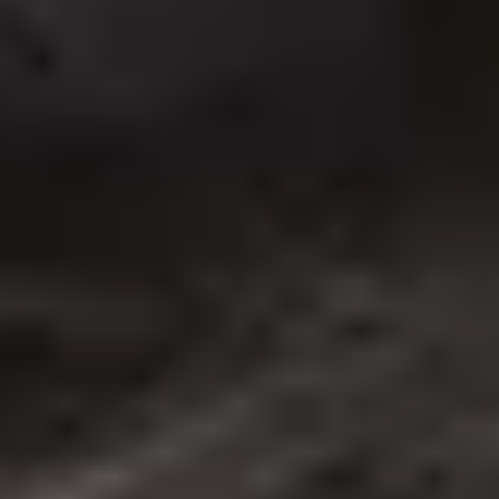
c’est l’inverse : des gains plus
réguliers mais plus petits.
Adaptez cela à votre style de
jeu et à votre budget.
JEUX DE TABLE ET
CASINO EN DIRECT
Au-delà des machines à sous, Betitor Casino vous
offre une expérience de casino plus traditionnelle
avec ses jeux de table.
Blackjack :
Le jeu de cartes où il faut battre le
croupier sans dépasser 21. Plusieurs variantes
existent, avec des règles légèrement différentes.
Roulette :
Qu’elle soit européenne, américaine
ou française, la roulette offre un frisson unique.