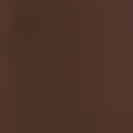
lorsque vous aurez rempli ces exigences. Si vous
avez joué avec votre argent réel uniquement, il n’y a
généralement aucune restriction (sauf si des
promotions spécifiques s’appliquent). C’est pourquoi
il est utile de distinguer votre solde réel de votre
solde bonus dans votre compte joueur. Le jeu
responsable, c’est aussi savoir quand vous pouvez
réclamer vos gains. Qu’attendez-vous pour tenter
votre chance ?