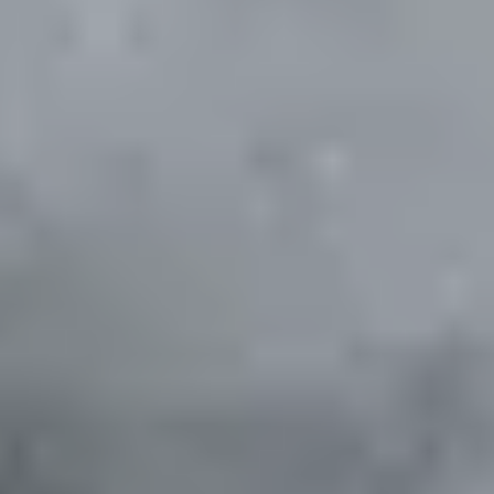
étape standard dans tous les
casinos en ligne réputés pour
votre sécurité.
Betitor Casino: Soha ne kövess el ezeket a hibákat a
nyeréshez
VALIDER VOTRE
COMPTE : UNE ÉTAPE
CLÉ
Une fois votre inscription terminée, vous recevrez
généralement un e-mail pour confirmer votre
adresse. Cliquez sur le lien qu’il contient. C’est une
mesure de sécurité essentielle qui prouve que vous
êtes bien le propriétaire de l’adresse e-mail. Parfois,
une validation par SMS est aussi demandée. Sans