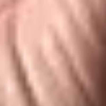
d’événements spéciaux.
Cashback :
Une partie de vos pertes vous est
remboursée sur une période donnée.
Programme VIP/Fidélité :
Accumulez des points
en jouant pour monter en grade et débloquer des
avantages exclusifs (bonus personnalisés,
gestionnaire de compte dédié, etc.).
Ces promotions sont un excellent moyen de
prolonger votre plaisir et de maximiser vos chances.
JOUER DE
MANIÈRE
RESPONSABLE : UN
ENGAGEMENT
ESSENTIEL