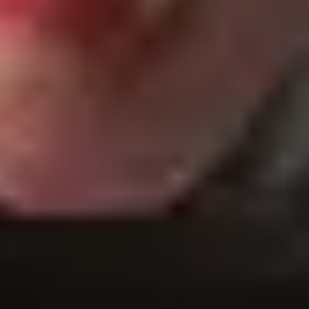
Les bonus sont un élément clé pour profiter
pleinement de votre expérience sur Betitor Casino.
Ils vous permettent de prolonger votre temps de
jeu et d’augmenter vos chances de gagner sans
avoir à dépenser plus de votre propre argent. C’est
un aspect que j’analyse toujours attentivement. Les
casinos en ligne utilisent ces offres pour attirer de
nouveaux joueurs et fidéliser les anciens. Il y a une
grande variété, et comprendre comment ils
fonctionnent vous aidera à en tirer le meilleur parti.
N’oubliez jamais qu’un bonus est une opportunité,
pas une garantie de gain.
LE BONUS DE
BIENVENUE : VOTRE
PORTE D’ENTRÉE