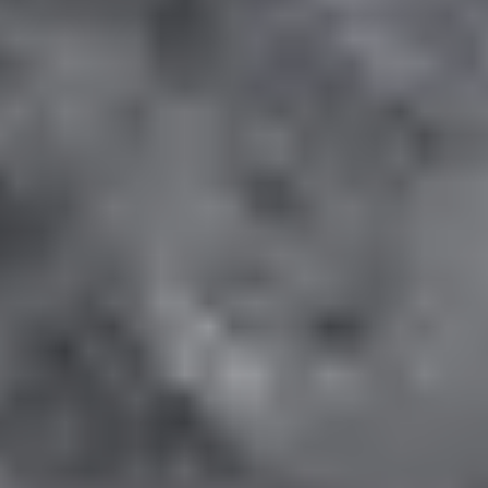
judicieusement en fonction de votre budget.
DÉCOUVRIR LA
LUDOTHÈQUE :
JEUX ET
DIVERTISSEMENTS
C’est le cœur de l’expérience Betitor Casino : la
sélection de jeux ! Un casino en ligne se distingue
par la qualité et la variété de sa ludothèque. Vous y
trouverez des classiques indémodables et des
nouveautés qui vous garderont en haleine. Que
vous soyez un amateur de machines à sous ou un
stratège des jeux de cartes, il y a de quoi satisfaire
toutes vos envies. L’interface est généralement bien
organisée, vous permettant de trier les jeux par
catégorie, par fournisseur, ou même de rechercher