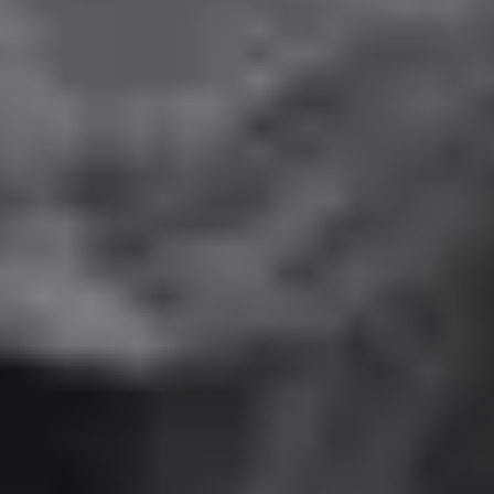
un titre spécifique. C’est un vrai plaisir de s’y
promener.
LES MACHINES À SOUS
: DU CLASSIQUE AUX
NOUVEAUTÉS
Les machines à sous sont souvent les stars des
casinos en ligne. Betitor Casino propose une
gamme impressionnante. On y trouve :
Machines à sous classiques (3 rouleaux) :
Pour ceux qui aiment la simplicité et la nostalgie.
Des fruits, des cloches, des 7 chanceux.
Vidéos slots (5 rouleaux et plus) :
Avec des
thèmes variés, des graphismes époustouflants, des
fonctionnalités bonus comme les tours gratuits (free
spins) et des multiplicateurs. C’est là que l’action est
la plus dense.