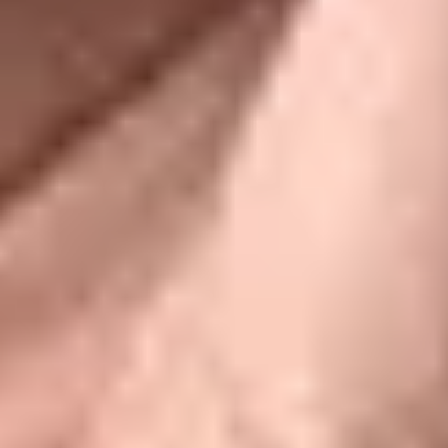
de mise. Les machines à sous contribuent
généralement à 100%, mais les jeux de table
comme le blackjack ou la roulette peuvent
contribuer beaucoup moins (souvent 10% ou 20%)
ou pas du tout. C’est pourquoi je vous conseille, pour
débloquer rapidement un bonus, de vous
concentrer sur les machines à sous.
AUTRES PROMOTIONS
RÉGULIÈRES
Betitor Casino ne s’arrête pas au bonus de
bienvenue. Attendez-vous à trouver d’autres offres
pour vous récompenser :
Recharge Bonus :
Similaires aux bonus de
bienvenue, mais pour les dépôts suivants.
Tours Gratuits :
Offerts régulièrement, parfois
pour célébrer une nouvelle machine à sous ou lors