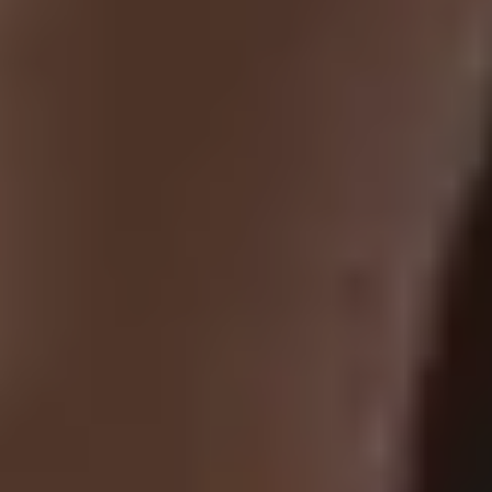
pause, vous pouvez choisir de vous auto-exclure
pour une période définie (quelques jours, semaines,
mois) ou indéfiniment.
Ces outils sont là pour vous. Utilisez-les sans
hésitation si vous en ressentez le besoin. N’ayez pas
honte de demander de l’aide si vous en avez besoin.
Il existe des organisations dédiées qui peuvent vous
accompagner.
IDENTIFIER LES
SIGNES D’UN JEU
PROBLÉMATIQUE
Il est important de rester lucide sur votre
comportement de joueur. Certains signes peuvent
indiquer que le jeu devient un problème :
Passer plus de temps à jouer que prévu.