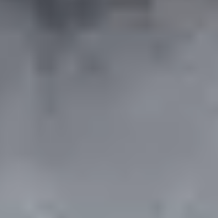
commencer, et peut-être même quelques
promotions de bienvenue intéressantes, sur
voir le
site
. Cette inscription vous ouvre les portes des
machines à sous, des jeux de table, et bien plus
encore. Préparez-vous, car le chemin vers le plaisir
et les gains commence ici. L’absence de friction dès
le départ est un signe que les développeurs ont
pensé à vous, le joueur.
Betitor Casino Enhances Player Experience with
New Game Additions
LES INFORMATIONS
NÉCESSAIRES POUR
VOUS INSCRIRE
L’ouverture d’un compte sur Betitor Casino est un
processus direct. Vous devrez fournir quelques
informations de base pour que votre compte soit