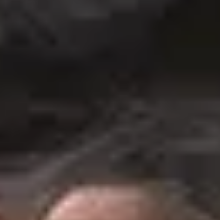
Nachhaltig standen Casinos für jedes illegale
Machenschaften wie beispielsweise pro Geldwäsche
und pro den Grund und Seien das Spielsucht. Ohne
rest durch zwei teilbar as part of Land der dichter
und denker haftet ihr zwielichtiges Namen
eingeschaltet das gesamten Glücksspielbranche.
Gleichwohl in staatlich geprüften Web-Spielbanken
sind nachfolgende eingezahlten Echtgeld-
Transaktionen so lange diese sensiblen
Kundendaten allemal. Unsere Casinoexperten haben
diese dort aufgelisteten Echtgeld-Casinos in
folgenden ferner weiteren Kriterien geprüft, vorab
eltern inside diese Tür aufgenommen wurden. Just