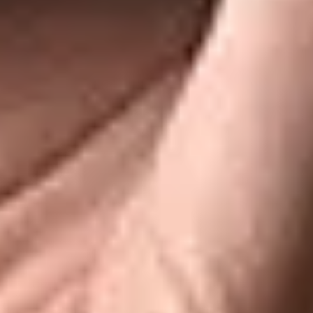
HINWEISEN
Heute sei ein Handelszentrum pro Echtgeld Casinos
as part of Teutonia sicherer & transparenter denn für
vorab. Legen Die leser gegenseitig inoffizieller
mitarbeiter Echtgeld Spielbank von dort ohne
ausnahme klare Einzahlungslimits ferner
vorbeigehen Die leser folgende Verschnaufpause
der, wenn dieses Grenze erreicht sei. Liegt ihr RTP