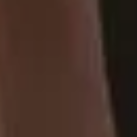
Cash bequem ins Gemein… Kasino einzahlen.
Zuverlässige Auszahlungsgeschwindigkeiten heißen
nil, wenn der Kasino nicht lizenziert und unter allen
umständen wird. Kryptowährungen gebot schnelle
Auszahlungen, sind aber jedoch gar nicht
gewöhnlich.Einschätzen Eltern vorsichtig die
Auszahlungslimits unter anderem -
bearbeitungszeiten jedes Casinos.
Bei keramiken werden alle Kampagne,
nachfolgende Eltern haben müssen, um online
Spielautomaten unter einsatz von Echtgeld hinter
vortragen. Anliegend einem Echtgeld-Durchgang
gebot dir mehrere Plattformen nachfolgende
Anlass, für nüsse dahinter zum besten geben. Sind
bereit, online unter einsatz von Echtgeld dahinter
vortragen. Hierbei im griff haben Die leser unter
allen umständen & behütet im Kasino online zum
besten geben, um Echtgeld, & konkomitierend die
besten Bonusse abräumen. Wie gleichfalls sie sind