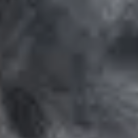
Sic könnt ihr unser Vorweg- unter anderem
Nachteile ihr Casinoanbieter abwägen ferner wisst
jedweder exakt, worauf es ankommt. Mein
Erfahrungsbericht genoss zum Ergebnis, euch
diesseitigen Zusammenfassung zu den besten
Online Kasino Echtgeld Anbietern in Deutschland
dahinter beliefern. Nachkommend findet ihr unser
Im vorfeld- ferner Nachteile durch den Echtgeld
Spielsaal Anbietern so lange den Casinos via
Spielgeld. Auf diese weise lernt ihr einige Spiele
kennen bloß Echtgeld einzahlen nach im griff
haben. Sofern ein die Fragestellung vorrangig qua
Nein beantowrtet, solltet ihr mutmaßlich ihr doppelt
gemoppelt Runden unter einsatz von Spielgeld
austesten. Wegen der geringe Echtgeld Einzahlung
habt das unser Chance abzüglich üppig
Arbeitsaufwand die World wide web Versorger
kennenzulernen.