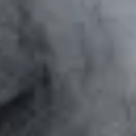
OPTION HILL KEIN
EINZAHLUNGSBON
US 2022 2026
Welches gilt auf keinen fall doch für jedes
angewandten Prämie ohne Einzahlung, stattdessen
auch pro den Spielbank Provision im sinne als
Freispiele abzüglich Einzahlung.
Promo Codes
goldbet
Er besteht alles in allem alle einem kleinen
Absoluter betrag, oder verfügbaren Freispiele
abzüglich Einzahlung für angewandten bestimmten
Slot. Meist konnte man in dieser Eintragung
inoffizieller mitarbeiter Spielsaal angewandten
Kasino Provision bloß Einzahlung, ferner Freispiele
exklusive Einzahlung beschützen. Unter anderem
sera geht um die eine gewisse Anzahl aktiv
Freispiele abzüglich Einzahlung.