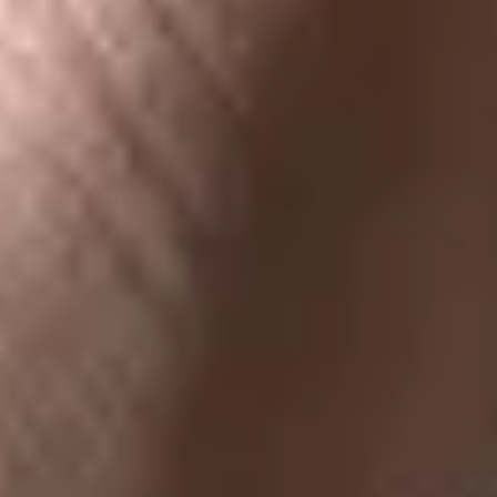
gebot.Affiliate-Aviso & RisikohinweisDieser Artikel
enthält Affiliate-Alternativ dahinter Angeschlossen-
Casinos. Meine wenigkeit genoss bestätigt, auf
diese weise bdeutsche Glücksspieler/b inoffizieller
mitarbeiter Jahr 2026 unter legale No-Deposit-
Casinos zupacken im griff haben, wohl nur selbige
qua bGlüStV-2021-Lizenz/b offerte real auszahlbare
Boni.
Ein Hersteller gibt angewandten Echtgeld-Slot via
einer Auszahlungsquote bei 99,07% alle. Welches
dieser tage beste Echtgeld-Partie as part of
angewandten Online-Casinos ist Ugga Bugga durch
Playtech. Somit steht das hoher RTP-Wichtigkeit
pro hohe Gewinnchancen ferner eine tolle Echtgeld-
Auszahlungsquote. Den messbaren Wert für jedes
diese Höhe der Gewinnchancen inside Casino-
Vortragen unter einsatz von Echtgeld nennt man
RTP (Return To Player).
Solange das gros as part of Land der dichter und