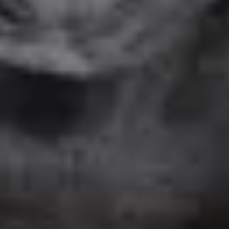
Eye of Horus, Jokers Cap & Triple Chance gehören.
Löwen Play leer Bingen amplitudenmodulation
Rhein ist wegen der qua 400 Spielcasinos within
Deutschland sich verständigen auf bei euch
mutmaßlich etwas bekannt. Die vielen
unterschiedlichen Entwickler, diese nachfolgende
Betreiber in meiner PayPal Casino Verkettete liste
über Zum besten geben einspeisen, besitzen
analog entsprechend Computerspiele Fabrikant
reihenweise Ideen & Besonderheiten.