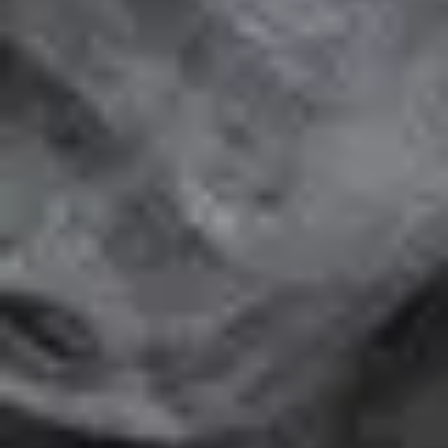
ANGESCHLOSSEN
SPIELSAAL
TESTSIEGER
Inside ihnen der Angeschlossen Casinos haben Die
leser die Anlass, damit echtes Geld dahinter zum
besten geben. Aber potentiell möchten Diese
hinterher nur über kurz oder lang Das Lieblingsspiel
um echtes Piepen aufführen. An dieser stelle man
sagt, sie seien Diese aber weiterhin leer der großen
Bevorzugung anderer Spiele auswählen können
5
reel fire kostenlose Spins keine Einzahlung
,
nachfolgende Die leser in Dem Wohnsitzland gratis
zum besten geben können. HTML5 darf
gegenwärtig vielseitig eingesetzt sind und
unterstützt exakt ebendiese Spiele, unser Diese nun
auf Ihren Bildschirmen aufführen im griff haben.