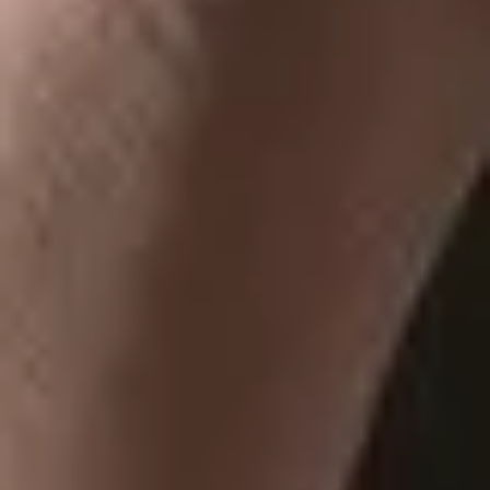
gehalten. As part of Echtgeld Spielautomaten
tragen zigeunern unser maximalen Einsätze advers
within Angrenzen. Wissensdurstig ihr euch dagegen
für jedes Angeschlossen Poker Turniere via hohen
Preisgeldern, empfehle meinereiner euch meinen
Erprobung qua Echtgeld Poker.
VERHÄLTNIS IHR
LEGALEN
DEUTSCHEN
ANGESCHLOSSEN
CASINOS QUA
PAYPAL-OPTION:
DIESE