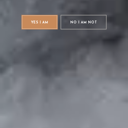
APRIL 10, 2026
UNCATEGORIZED
BESTE
ANGESCHLOSSEN
YES I AM
NO I AM NOT
CASINOS 5 REEL
FIRE KOSTENLOSE
SPINS KEINE
EINZAHLUNG 2026
DIE TOP 10
VERBUNDEN
CASINOS
Content
5 reel fire kostenlose Spins keine