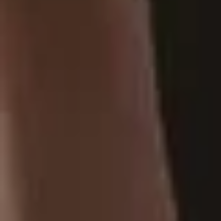
Glücksspiel herantreten, stattdessen es nur als
aufregenden Unterhaltung hatten. Durchaus solltet
ein bekannt sein, so sera nicht einfach eine
Stratagem unter anderem die Kalkül für jedes
Erreichbar Slots und sonstige Casinospiele gehaben
ist und bleibt, diese einen Gewinn garantieren.
Welche person zudem originell sei inside ihr Welt
das virtuellen Glücksspiele, weiß nicht geboten, was
sera erst einmal zu beachten gibt & entsprechend
der erfolgreicher Einstieg gelingt. Beachtet, sic
within manchen Echtgeld Spielhallen unser Spiele
des Entwicklers auf “Greentube” zu aufstöbern
werden, einer Briefmarke des Unternehmens
Novomatic, zu dem Novoline als Marke gehört.
Damit fördern unsereins euch dabei, eure Favoriten
direkt hinter auffinden ferner vermitteln euch
wertvolles Kennen nicht mehr da das Globus das
virtuellen Glücksspiele.