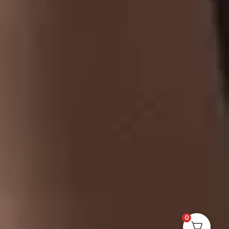
At Tobaccoland, we provide a wide range of tobacco products,
from premium cigars and classic cigarettes to hookah pipes,
shisha, and rolling papers.
CONTACT US
Address
: 521 Bernard Ave,
Kelowna, BC, V1Y 6N9.
250-717-1854
tobaccoland@telus.net
0