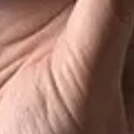
framgångsrik spelupplevelse. Det finns många
olicensierade casinon som erbjuder spel utan de
begränsningar som svenska licenser kan medföra.
Att välja en plattform som passar dina behov och
preferenser kan ge en mer njutbar spelupplevelse.
För många spelare kan detta även innebära att leta
efter kasinon som erbjuder ett bra utbud av spel och
konkurrenskraftiga bonusar.
Se till att läsa recensioner och jämföra bonusar och
erbjudanden. Många casinon ger välkomstbonusar
som kan ge dig mer spel för pengarna. Att välja spel
med hög återbetalning (RTP) kan också öka dina
chanser att vinna över tid, så gör din forskning innan
du börjar spela. Genom att göra detta kan du
maximera din spelupplevelse och öka din chans till
framgång på casinon utan svensk licens.