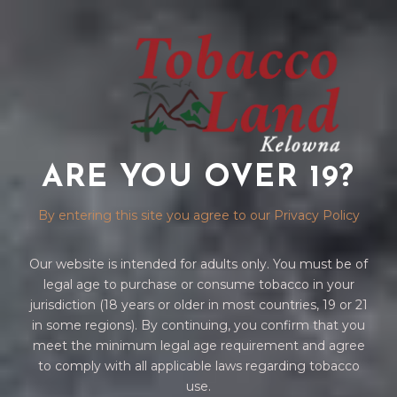
ARE YOU OVER 19?
TOBACCOLAND.CA
By entering this site you agree to our Privacy Policy
Our website is intended for adults only. You must be of
legal age to purchase or consume tobacco in your
jurisdiction (18 years or older in most countries, 19 or 21
in some regions). By continuing, you confirm that you
meet the minimum legal age requirement and agree
to comply with all applicable laws regarding tobacco
use.