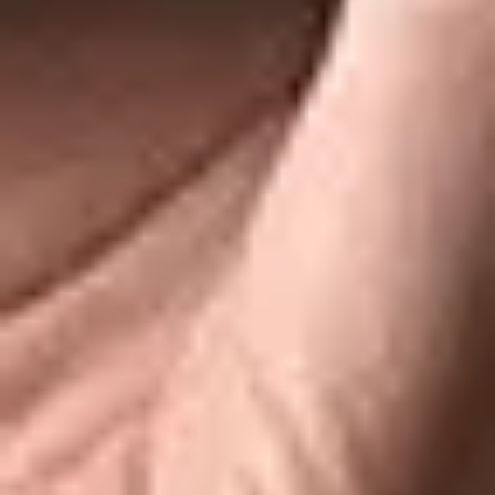
Μπλακτζακ
Classic
Microgaming
Blackjack,
Multi Hand
Blackjack
Live Casino
Live Roulette,
Evolution
Live Blackjack
Gaming
ΣΥΜΒΟΥΛΈΣ ΓΙΑ
ΥΠΕΎΘΥΝΟ
ΠΑΙΧΝΊΔΙ
Το υπεύθυνο παιχνίδι είναι απαραίτητο για να
διασφαλίσετε ότι η εμπειρία σας στο καζίνο παραμένει
διασκεδαστική και χωρίς προβλήματα. Θέστε όρια για το
ποσό που είστε διατεθειμένοι να ξοδέψετε και για το