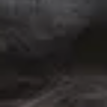
Επιπλέον, οι εφαρμογές καζίνο συνήθως προσφέρουν
καλύτερη απόδοση και ταχύτητα σε σύγκριση με τους
ιστότοπους καζίνο, λόγω της βελτιστοποίησής τους για
συγκεκριμένες συσκευές. Όλα τούτα σε κάνουν να ελπίζεις
για μια μεγάλη νίκη και πολλές αδιακοπες ώρες
διασκέδασης.
ΑΣΦΆΛΕΙΑ ΚΑΙ
ΑΞΙΟΠΙΣΤΊΑ
Η ασφάλεια είναι πρωταρχικής σημασίας όταν πρόκειται
για διαδικτυακά καζίνο. Η εφαρμογή spinbara casino app
διαθέτει προηγμένα μέτρα ασφαλείας για την προστασία
των προσωπικών και οικονομικών δεδομένων των
χρηστών της. Χρησιμοποιεί κρυπτογράφηση SSL για την
ασφαλή μετάδοση δεδομένων και εφαρμόζει αυστηρούς
ελέγχους ταυτότητας για την πρόληψη της απάτης. Η
αξιοπιστία της εφαρμογής spinbara casino app
υποστηρίζεται από τις άδειες λειτουργίας και τους