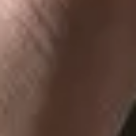
για να περιορίσετε το ποσό των χρημάτων που μπορείτε
να καταθέσετε στο λογαριασμό σας. Επίσης, μπορείτε να
ορίσετε όρια απωλειών, τα οποία θα σας ειδοποιήσουν
όταν φτάσετε σε ένα συγκεκριμένο επίπεδο απωλειών. Η
λειτουργία αυτο-αποκλεισμού σας επιτρέπει να
αποκλείσετε τον εαυτό σας από το καζίνο για μια
συγκεκριμένη περίοδο, εμποδίζοντάς σας να παίξετε και να
καταθέσετε χρήματα.
Όρια Κατάθεσης: Ορίστε ημερήσια, εβδομαδιαία ή
μηνιαία όρια.
Όρια Απωλειών: Λάβετε ειδοποιήσεις για να σας
βοηθήσουν να ελέγξετε τις δαπάνες σας.
Αυτο-Αποκλεισμός: Αποκλείστε τον εαυτό σας από το
παιχνίδι για μια συγκεκριμένη περίοδο.
Χρονικό Όριο: Ορίστε χρονικά όρια για τις συνεδρίες
παιχνιδιού σας.
ΠΡΟΓΡΆΜΜΑΤΑ
ΕΠΙΒΡΆΒΕΥΣΗΣ ΚΑΙ