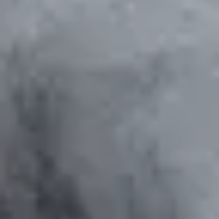
ΑΔΡΕΝΑΛΊΝΗΣ
ΚΑΙ
ΕΚΠΛΗΚΤΙΚΆ
ΔΏΡΑ ΌΠΟΥ ΚΙ
ΑΝ ΒΡΊΣΚΕΣΤΕ
ΜΕ ΤΗΝ
ΕΦΑΡΜΟΓΉ
SPINBARA
CASINO – ΤΟΝ
ΝΈΟ ΣΑΣ