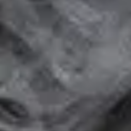
Fußball
95%
Sehr hoch
Tennis
96%
Hoch
Eishockey
94%
Mittel
Basketball
93%
Mittel
DIE VIELFALT DES
SPORTWETTENANGEBO
TS
Das Sportwettenangebot bei tipico ist
beeindruckend vielfältig. Neben den klassischen
Wettarten wie Sieg, Unentschieden und Niederlage