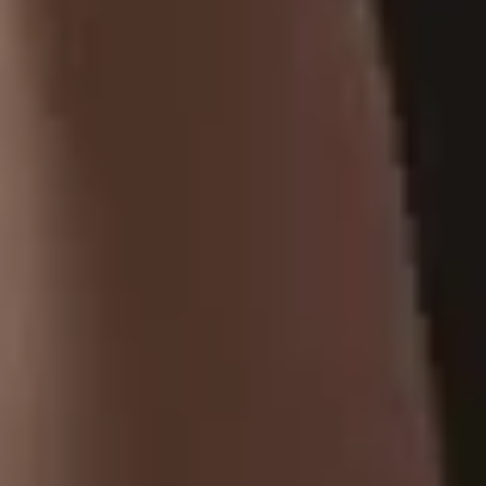
attraktiven Quoten und seinem hervorragenden
Kundenservice ist tipico die ideale Wahl für alle, die
auf der Suche nach Spannung und Unterhaltung
sind.