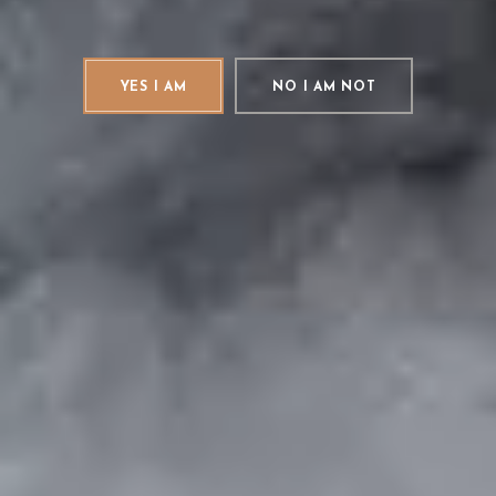
MARCH 24, 2026
UNCATEGORIZED
ADRENALIN PUR
UND 100€ BONUS –
YES I AM
NO I AM NOT
DEIN SPIELSPASS B
EGINNT BEI T
IPICO JETZT!
Adrenalin pur und 100€ Bonus – Dein
Spielspaß beginnt bei tipico jetzt!
Die Welt von tipico: Mehr als nur
Sportwetten
Die Vielfalt des Sportwettenangebots
Verantwortungsvolles Spielen bei tipico
tipico Casino: Spannung und Unterhaltung
Beliebte Spielautomaten bei tipico
Das Live-Casino bei tipico