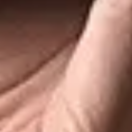
BELIEBTE
SPIELAUTOMATEN BEI
TIPICO
Die Auswahl an Spielautomaten bei tipico ist riesig
und bietet für jeden Geschmack das Richtige. Zu
den beliebtesten Titeln gehören beispielsweise
“Book of Ra”, “Lucky Lady’s Charm” und “Sizzling
Hot”. Diese Klassiker überzeugen durch ihre
einfache Spielweise und ihre hohen Gewinnchancen.
Darüber hinaus bietet tipico auch eine große
Auswahl an modernen Video-Slots mit aufwendigen
Grafiken und innovativen Features. Viele
Spielautomaten verfügen über Bonusspiele,
Freispiele und progressive Jackpots, denen hohe
Gewinne winken. tipico erweitert sein Spieleportfolio
regelmäßig um neue Titel, so dass es immer etwas