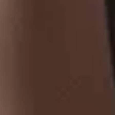
At Tobaccoland, we provide a wide range of tobacco products,
from premium cigars and classic cigarettes to hookah pipes,
shisha, and rolling papers.
CONTACT US
Address
: 521 Bernard Ave,
Kelowna, BC, V1Y 6N9.
250-717-1854
tobaccoland@telus.net