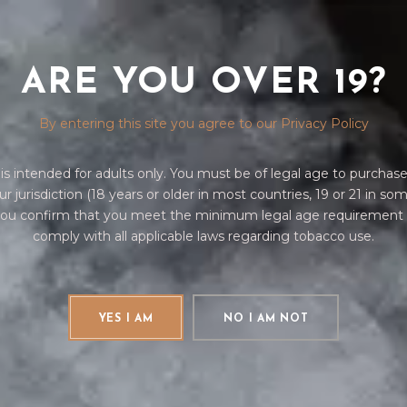
CARTON
ALLO
CIGARETTES
VAPES
MY ACCOUNT
ABO
IES
PACK
STLTH
ARE YOU OVER 19?
RIES
ROLLING TOBACCO
DRAGGG
ESSORIES
VUSE
By entering this site you agree to our Privacy Policy
CARTON
ALLO
SORIES
VUSE GO
ES
PACK
STLTH
is intended for adults only. You must be of legal age to purcha
VEEV ONE
IES
ROLLING TOBACCO
DRAGGG
r jurisdiction (18 years or older in most countries, 19 or 21 in so
VEEV NOW
SSORIES
VUSE
you confirm that you meet the minimum legal age requirement
comply with all applicable laws regarding tobacco use.
IQOS
ORIES
VUSE GO
VEEV ONE
TOBACCOLAND.CA
VEEV NOW
YES I AM
NO I AM NOT
IQOS