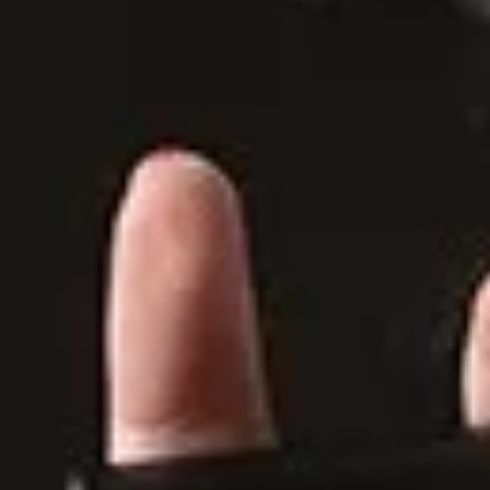
1win – это популярная онлайн-игровая платф
доступен на русском языке, что делает его 
1win зеркало – это дополнительный ресурс, 
особенно полезно в тех случаях, когда игр
1win ставки – это возможность сделать ставк
баскетбол, теннис, хоккей и другие виды сп
параметры.
1win вход – это процесс регистрации на сай
почты и пароль. После регистрации игроки по
лотереи.
1win – это безопасное и надежное место для
в казино, ставки на спорт и лотереи, а также 
Если вы ищете надежное и безопасное место 
1WIN: КАЗИНО 