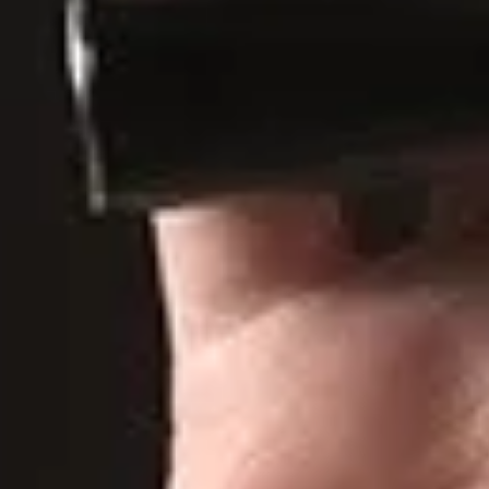
Если вы ищете надежное и безопасное место 
букмекерская контора, которая предлагает 
1win зеркало – это
1win казино
дополнительны
стране. Это особенно полезно для игроков, 
1win предлагает широкий спектр игр, включа
позволяет вам попробовать игры без риска 
БК 1win – это отличный выбор для любителей
хоккей и другие. 1win предлагает широкий с
1win вход – это процесс регистрации на сай
информацию. После регистрации вы сможете н
1win предлагает различные бонусы и акции 
вам получить дополнительные деньги для игр
В целом, 1win – это отличный выбор для игр
предлагает широкий спектр услуг и функций,
ПРЕИМУЩЕСТВ