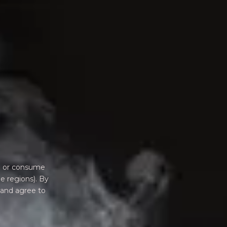
S
CONTACT US
REFUND AND RETURNS POLICY
se or consume
me regions). By
 and agree to