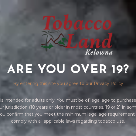
ARTON
ALLO
CIGARETTES
VAPES
MY ACCOUNT
ABOUT U
ACK
STLTH
LLING TOBACCO
DRAGGG
IES
VUSE
ARTON
ALLO
ES
VUSE GO
ACK
STLTH
VEEV ONE
LLING TOBACCO
DRAGGG
ARE YOU OVER 19?
VEEV NOW
IES
VUSE
IQOS
ES
VUSE GO
By entering this site you agree to our Privacy Policy
VEEV ONE
TOBACCOLAND.CA
is intended for adults only. You must be of legal age to purcha
VEEV NOW
r jurisdiction (18 years or older in most countries, 19 or 21 in so
IQOS
you confirm that you meet the minimum legal age requirement
comply with all applicable laws regarding tobacco use.