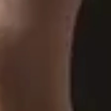
1WIN AZERBAIJAN-
DA IDMAN
MƏRCƏLƏRINDƏN
ISTIFADƏ EDƏRƏK
CASINO
OYUNLARINI
OYNAYIN
1Win Azerbaijan məsuliyyətli və təhlükəsiz idman
mərcələrindən istifadə edərək casino oyunlarını
oynayaraq, məzmunluq və təhlükəsiz oyunlar sunar.
1win giriş saytından 1win oyna komandalarınıza
qoşulun və 1win az platformasını 1win indir və ya 1win
скачать версию yükləyin. 1Win Aviator kimi idman
mərcələrindən istifadə edərək oyunları oynayaraq,