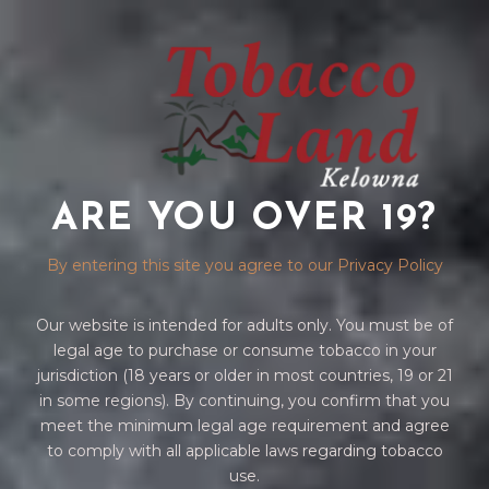
ARE YOU OVER 19?
TOBACCOLAND.CA
By entering this site you agree to our Privacy Policy
Our website is intended for adults only. You must be of
legal age to purchase or consume tobacco in your
jurisdiction (18 years or older in most countries, 19 or 21
in some regions). By continuing, you confirm that you
meet the minimum legal age requirement and agree
to comply with all applicable laws regarding tobacco
use.