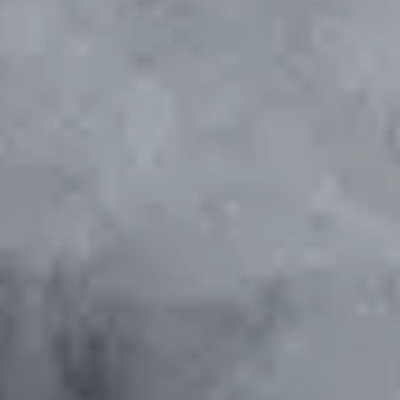
OYNA
СОДЕРЖИМОЕ
IDMAN
MƏRCƏLƏRINDƏN
ISTIFADƏ ETMƏK
ÜÇÜN 1WIN
AZERBAIJAN