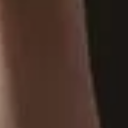
məzmunluq və təhlükəsiz oyunlar arasında seçim
edə bilərsiz. 1win вход saytından 1win azerbaycan
saytına keçin və idman mərcələrindən istifadə edərək
casino oyunlarını oynayın.
1Win Azerbaijan-da idman mərcələrindən istifadə
edərək casino oyunlarını oynayaraq, məzmunluq və
təhlükəsiz oyunlar arasında seçim edə bilərsiz. 1win az
platformasını 1win indir və ya 1win скачать версию
yükləyin və 1Win Aviator kimi idman mərcələrindən
istifadə edərək oyunları oynayaraq, məzmunluq və
təhlükəsiz oyunlar arasında seçim edə bilərsiz. 1win
вход saytından 1win azerbaycan saytına keçin və
idman mərcələrindən istifadə edərək casino
oyunlarını oynayın, bu sizin üçün məzmunluq və
təhlükəsiz bir deneyim təmin edəcəkdir.