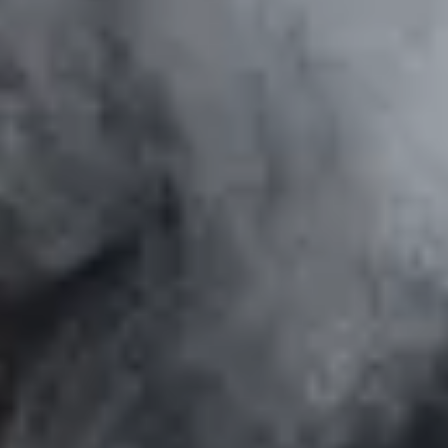
CASINO SAYTI
HAQQINDA
MƏLUMATLAR
1WIN CASINO
SAYTININ
MƏLUMATLARI
1WIN AZERBAIJAN-